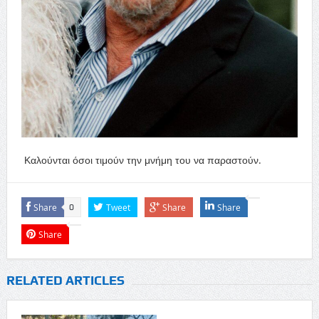
Καλούνται όσοι τιμούν την μνήμη του να παραστούν.
Share
Tweet
Share
Share
0
Share
RELATED ARTICLES