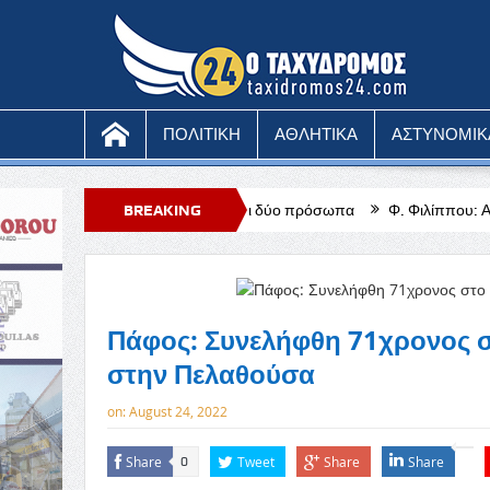
ΠΟΛΙΤΙΚΗ
ΑΘΛΗΤΙΚΑ
ΑΣΤΥΝΟΜΙΚ
αυμάτισε με μαχαίρι δύο πρόσωπα
BREAKING
Φ. Φιλίππου: Αύξηση του χρόνου
NEWS
Πάφος: Συνελήφθη 71χρονος σ
στην Πελαθούσα
on:
August 24, 2022
Share
Tweet
Share
Share
0