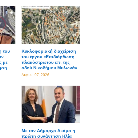
η του
Κυκλοφοριακή διαχείριση
ων
του έργου «Επιδιόρθωση
ς με
πλακόστρωτου επι της
ηση
οδού Νικοδήμου Μυλωνά»
August 07, 2026
Με τον Δήμαρχο Ακάμα η
πρώτη συνάντηση Ηλία