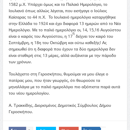
1582 μ.Χ. Υπάρχει όμως και το Παλαιό Ημερολόγιο, το
Ιουλιανό όπως αλλιώς λέγεται, που εισήγαγε ο Ιούλιος
Καίσαρας το 44 π.Χ. Το Ιουλιανό ημερολόγιο καταργήθηκε
στην Ελλάδα το 1924 και έχει διαφορά 13 ημερών από το Νέο
Ημερολόγιο. Με το παλιό ημερολόγιο οι, 14, 15,16 Αυγούστου
η
είναι ο καιρός του Αυγούστου, η 17
δείχνει τον καιρό του
Σεπτέμβρη, η 18η του Οκτώβρη και ούτω καθεξής! Ας
σημειωθεί ότι η διαφορά που έχουν τα δύο ημερολόγια δεν
είναι σταθερή στις 13 μέρες, αλλά αυξάνεται με την πάροδο
των χρόνων.
Τουλάχιστο στη Γεροσκήπου, θυμούμαι να μου έλεγε ο
πατέρας μου, που ήταν γεωργός, ότι θεωρούσε τα
μηναλλάγια με το παλιό ημερολόγιο πιο αξιόπιστα παρά αυτά
του νέου ημερολογίου.
Α. Τρακκίδης, Διορισμένος Δημοτικός Σύμβουλος Δήμου
Γεροσκήπου.