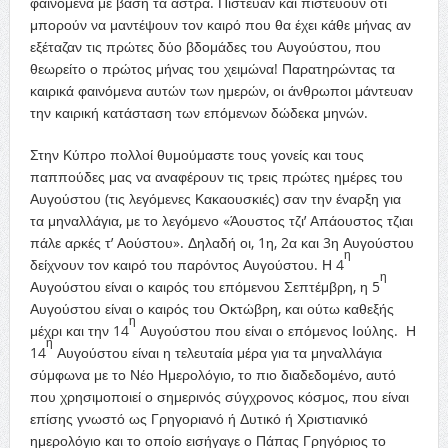
φαινόμενα με βάση τα άστρα. Πίστευαν και πιστεύουν ότι
μπορούν να μαντέψουν τον καιρό που θα έχει κάθε μήνας αν
εξέταζαν τις πρώτες δύο βδομάδες του Αυγούστου, που
θεωρείτο ο πρώτος μήνας του χειμώνα! Παρατηρώντας τα
καιρικά φαινόμενα αυτών των ημερών, οι άνθρωποι μάντευαν
την καιρική κατάσταση των επόμενων δώδεκα μηνών.
Στην Κύπρο πολλοί θυμούμαστε τους γονείς και τους
παππούδες μας να αναφέρουν τις τρεις πρώτες ημέρες του
Αυγούστου (τις λεγόμενες Κακαουσκιές) σαν την έναρξη για
τα μηναλλάγια, με το λεγόμενο «Άουστος τζι’ Απάουστος τζιαι
πάλε αρκές τ’ Αούστου». Δηλαδή οι, 1η, 2α και 3η Αυγούστου
η
δείχνουν τον καιρό του παρόντος Αυγούστου. Η 4
η
Αυγούστου είναι ο καιρός του επόμενου Σεπτέμβρη, η 5
Αυγούστου είναι ο καιρός του Οκτώβρη, και ούτω καθεξής
η
μέχρι και την 14
Αυγούστου που είναι ο επόμενος Ιούλης. Η
η
14
Αυγούστου είναι η τελευταία μέρα για τα μηναλλάγια
σύμφωνα με το Νέο Ημερολόγιο, το πιο διαδεδομένο, αυτό
που χρησιμοποιεί ο σημερινός σύγχρονος κόσμος, που είναι
επίσης γνωστό ως Γρηγοριανό ή Δυτικό ή Χριστιανικό
ημερολόγιο και το οποίο εισήγαγε ο Πάπας Γρηγόριος το