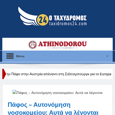
Menu
Αυστρία απέναντι στη Σάλτσμπουργκ για το Europa League
Stoixim
Πάφος – Αυτονόμηση
νοσοκομείου: Αυτά να λέγονται