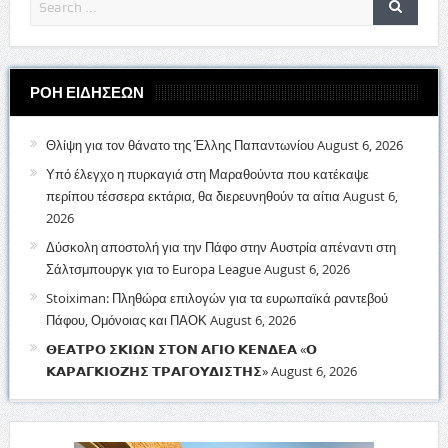
ΡΟΗ ΕΙΔΗΣΕΩΝ
Θλίψη για τον θάνατο της Έλλης Παπαντωνίου
August 6, 2026
Υπό έλεγχο η πυρκαγιά στη Μαραθούντα που κατέκαψε
περίπου τέσσερα εκτάρια, θα διερευνηθούν τα αίτια
August 6,
2026
Δύσκολη αποστολή για την Πάφο στην Αυστρία απέναντι στη
Σάλτσμπουργκ για το Europa League
August 6, 2026
Stoiximan: Πληθώρα επιλογών για τα ευρωπαϊκά ραντεβού
Πάφου, Ομόνοιας και ΠΑΟΚ
August 6, 2026
𝝝𝝚𝝖𝝩𝝦𝝤 𝝨𝝟𝝞𝝮𝝢 𝝨𝝩𝝤𝝢 𝝖𝝘𝝞𝝤 𝝟𝝚𝝢𝝙𝝚𝝖 «𝝤
𝝟𝝖𝝦𝝖𝝘𝝟𝝞𝝤𝝛𝝜𝝨 𝝩𝝦𝝖𝝘𝝤𝝪𝝙𝝞𝝨𝝩𝝜𝝨»
August 6, 2026