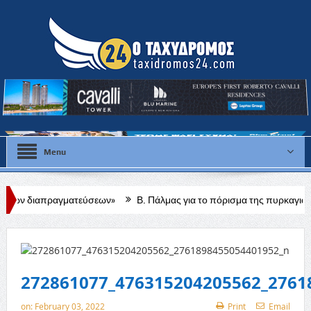
Menu
γματεύσεων»
Β. Πάλμας για το πόρισμα της πυρκαγιάς: Δεν μπορώ να πω
ευσης
272861077_476315204205562_2761
on:
February 03, 2022
Print
Email