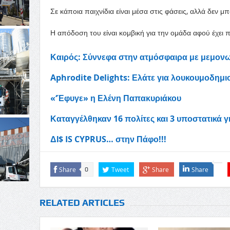
Σε κάποια παιχνίδια είναι μέσα στις φάσεις, αλλά δεν μπ
Η απόδοση του είναι κομβική για την ομάδα αφού έχει 
Καιρός: Σύννεφα στην ατμόσφαιρα με μεμονω
Aphrodite Delights: Ελάτε για λουκουμοδημι
«‘Έφυγε» η Ελένη Παπακυριάκου
Καταγγέλθηκαν 16 πολίτες και 3 υποστατικά 
ΔΙ$ IS CYPRUS… στην Πάφο!!!
Share
Tweet
Share
Share
0
RELATED ARTICLES