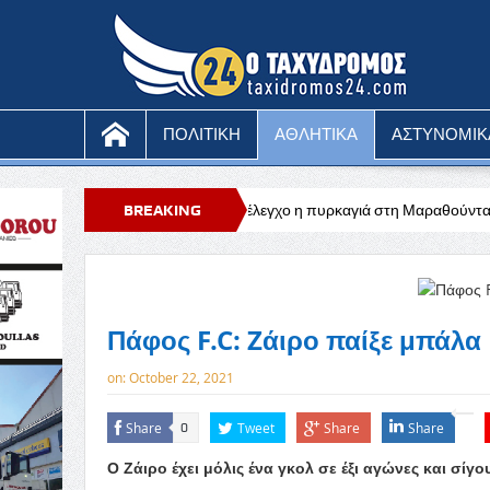
ΠΟΛΙΤΙΚΗ
ΑΘΛΗΤΙΚΑ
ΑΣΤΥΝΟΜΙΚ
τωνίου
Υπό έλεγχο η πυρκαγιά στη Μαραθούντα που κατέκαψε περίπο
BREAKING
NEWS
Πάφος F.C: Zάιρο παίξε μπάλα
on:
October 22, 2021
Share
Tweet
Share
Share
0
Ο Ζάιρο έχει μόλις ένα γκολ σε έξι αγώνες και σίγ