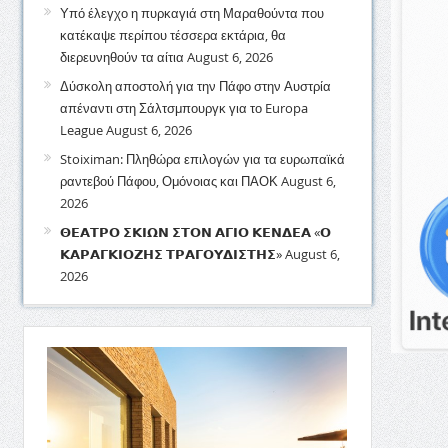
Υπό έλεγχο η πυρκαγιά στη Μαραθούντα που
κατέκαψε περίπου τέσσερα εκτάρια, θα
διερευνηθούν τα αίτια
August 6, 2026
Δύσκολη αποστολή για την Πάφο στην Αυστρία
απέναντι στη Σάλτσμπουργκ για το Europa
League
August 6, 2026
Stoiximan: Πληθώρα επιλογών για τα ευρωπαϊκά
ραντεβού Πάφου, Ομόνοιας και ΠΑΟΚ
August 6,
2026
𝝝𝝚𝝖𝝩𝝦𝝤 𝝨𝝟𝝞𝝮𝝢 𝝨𝝩𝝤𝝢 𝝖𝝘𝝞𝝤 𝝟𝝚𝝢𝝙𝝚𝝖 «𝝤
𝝟𝝖𝝦𝝖𝝘𝝟𝝞𝝤𝝛𝝜𝝨 𝝩𝝦𝝖𝝘𝝤𝝪𝝙𝝞𝝨𝝩𝝜𝝨»
August 6,
2026