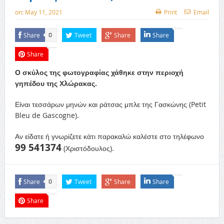
on:
May 11, 2021
Print
Email
Share
Tweet
Share
Share
0
Share
Ο σκύλος της φωτογραφίας χάθηκε στην περιοχή
γηπέδου της Χλώρακας.
Είναι τεσσάρων μηνών και ράτσας μπλε της Γασκώνης (Petit
Bleu de Gascogne).
Αν είδατε ή γνωρίζετε κάτι παρακαλώ καλέστε στο τηλέφωνο
99 541374
(Χριστόδουλος).
Share
Tweet
Share
Share
0
Share