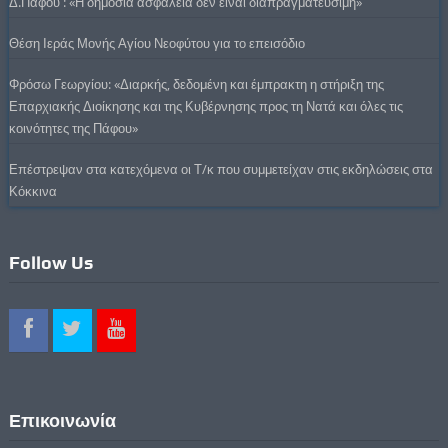
Δ.Πάφου : «Η δημόσια ασφάλεια δεν είναι διαπραγματεύσιμη»
Θέση Ιεράς Μονής Αγίου Νεοφύτου για το επεισόδιο
Φρόσω Γεωργίου: «Διαρκής, δεδομένη και έμπρακτη η στήριξη της
Επαρχιακής Διοίκησης και της Κυβέρνησης προς τη Νατά και όλες τις
κοινότητες της Πάφου»
Επέστρεψαν στα κατεχόμενα οι Τ/κ που συμμετείχαν στις εκδηλώσεις στα
Κόκκινα
Follow Us
Επικοινωνία