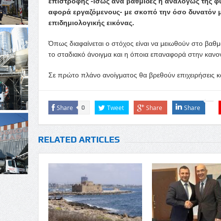
επιστροφής -ίσως ανά βαθμίδες ή αναλόγως της φύ
αφορά εργαζόμενους- με σκοπό την όσο δυνατόν 
επιδημιολογικής εικόνας.
Όπως διαφαίνεται ο στόχος είναι να μειωθούν στο βαθμ
το σταδιακό άνοιγμα και η όποια επαναφορά στην κανον
Σε πρώτο πλάνο ανοίγματος θα βρεθούν επιχειρήσεις κα
Share
Tweet
Share
Share
0
RELATED ARTICLES