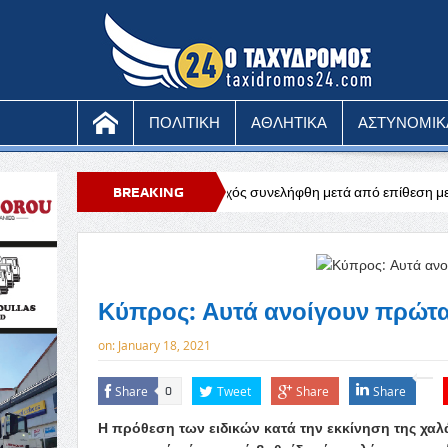
ΠΟΛΙΤΙΚΗ
ΑΘΛΗΤΙΚΑ
ΑΣΤΥΝΟΜΙΚ
: 51χρονος μοναχός συνελήφθη μετά από επίθεση με μαχαίρι
BREAKING
Ευχαρ
NEWS
Κύπρος: Αυτά ανοίγουν πρώτα
on:
January 18, 2021
Share
Tweet
Share
Share
0
Η πρόθεση των ειδικών κατά την εκκίνηση της χα