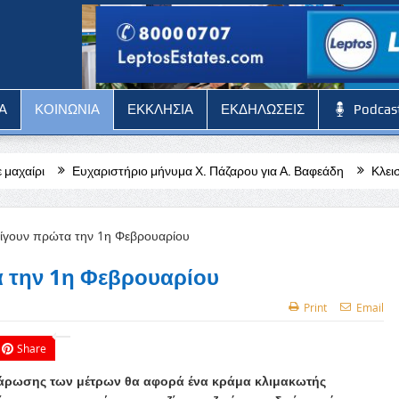
Α
ΚΟΙΝΩΝΙΑ
ΕΚΚΛΗΣΙΑ
ΕΚΔΗΛΩΣΕΙΣ
Podcas
ιστήριο μήνυμα Χ. Πάζαρου για Α. Βαφεάδη
Κλειστή η Στέγη Γραμμάτ
 την 1η Φεβρουαρίου
Print
Email
Share
λάρωσης των μέτρων θα αφορά ένα κράμα κλιμακωτής