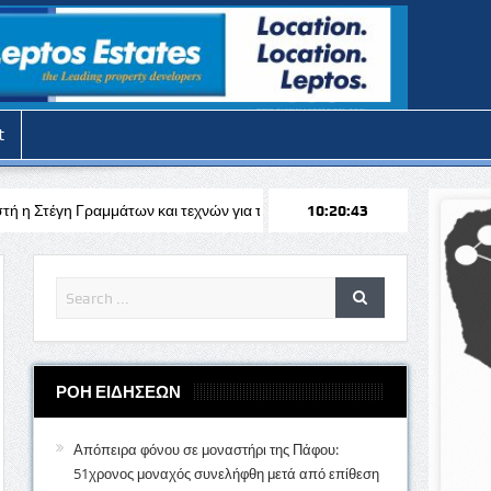
t
ων και τεχνών για τις θερινές διακοπές
Απόπειρα φόνου στην Πάφο: 
10:20:45
ΡΟΗ ΕΙΔΗΣΕΩΝ
Απόπειρα φόνου σε μοναστήρι της Πάφου:
51χρονος μοναχός συνελήφθη μετά από επίθεση