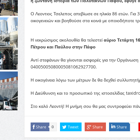
η ζωντανή ιστορία των Πολυτέκνων Πάφου, έφυγε 
Ο Λεοντιος Τσελεπος απεβίωσε σε ηλικία 86 ετών. Για​ 
οικογενειών και βοηθούσε στα κοινά με οποιοδήποτε 
Η νεκρώσιμος ακολουθία θα τελεστεί
αύριο Τετάρτη 16
Πέτρου και Παύλου στην Πάφο
Αντί στεφάνων θα γίνονται εισφορές για την Οργάνωσ
04005005080005081062927700.
Η οικογένεια λόγω των μέτρων δε θα δεχθεί συλλυπητήρ
Η Διεύθυνση και το προσωπικό της ιστοσελίδας taxidro
Στο καλό Λεοντή! Η​ μνήμη σου θα μας συντροφεύει πάν
Share
Tweet
Share
Share
0