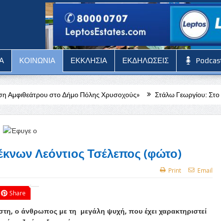
Α
ΚΟΙΝΩΝΙΑ
ΕΚΚΛΗΣΙΑ
ΕΚΔΗΛΩΣΕΙΣ
Podcas
 Δήμο Πόλης Χρυσοχούς»
Στάλω Γεωργίου: Στο Δ.Σ του Ιδρύματος
έκνων Λεόντιος Τσέλεπος (φώτο)
Print
Email
Share
τη, ο άνθρωπος με τη ​ μεγάλη ψυχή, που έχει χαρακτηριστεί