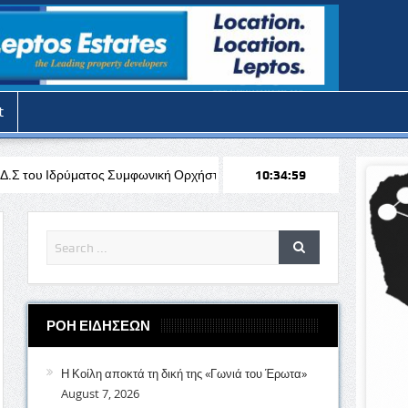
t
 Συμφωνική Ορχήστρα Κύπρου
Σαββατοκύριακο με ζέστη, θα χτυπήσε
10:35:01
ΡΟΗ ΕΙΔΗΣΕΩΝ
Η Κοίλη αποκτά τη δική της «Γωνιά του Έρωτα»
August 7, 2026