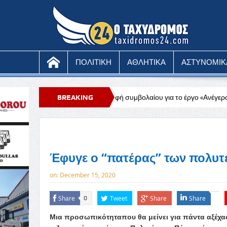
ΠΟΛΙΤΙΚΗ
ΑΘΛΗΤΙΚΑ
ΑΣΤΥΝΟΜΙΚ
α»
Υπογραφή συμβολαίου για το έργο «Ανέγερση Αμφιθεάτρου στο
BREAKING
NEWS
Έφυγε ο “πατέρας” των πολυτ
on:
December 15, 2020
Share
Tweet
Share
Share
0
Μια προσωπικότητα​που θα μείνει για πάντα αξέχασ