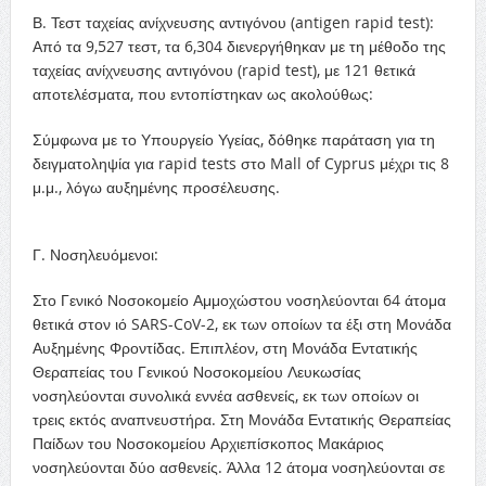
Β. Τεστ ταχείας ανίχνευσης αντιγόνου (antigen rapid test):
Από τα 9,527 τεστ, τα 6,304 διενεργήθηκαν με τη μέθοδο της
ταχείας ανίχνευσης αντιγόνου (rapid test), με 121 θετικά
αποτελέσματα, που εντοπίστηκαν ως ακολούθως:
Σύμφωνα με το Υπουργείο Υγείας, δόθηκε παράταση για τη
δειγματοληψία για rapid tests στο Mall of Cyprus μέχρι τις 8
μ.μ., λόγω αυξημένης προσέλευσης.
Γ. Νοσηλευόμενοι:
Στο Γενικό Νοσοκομείο Αμμοχώστου νοσηλεύονται 64 άτομα
θετικά στον ιό SARS-CoV-2, εκ των οποίων τα έξι στη Μονάδα
Αυξημένης Φροντίδας. Επιπλέον, στη Μονάδα Εντατικής
Θεραπείας του Γενικού Νοσοκομείου Λευκωσίας
νοσηλεύονται συνολικά εννέα ασθενείς, εκ των οποίων οι
τρεις εκτός αναπνευστήρα. Στη Μονάδα Εντατικής Θεραπείας
Παίδων του Νοσοκομείου Αρχιεπίσκοπος Μακάριος
νοσηλεύονται δύο ασθενείς. Άλλα 12 άτομα νοσηλεύονται σε