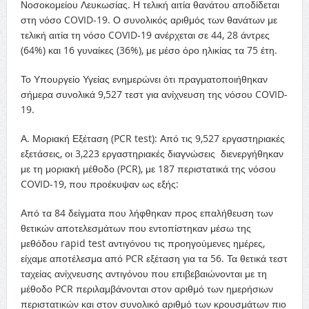
Νοσοκομείου Λευκωσίας. Η τελική αιτία θανάτου αποδίδεται
στη νόσο COVID-19. Ο συνολικός αριθμός των θανάτων με
τελική αιτία τη νόσο COVID-19 ανέρχεται σε 44, 28 άντρες
(64%) και 16 γυναίκες (36%), με μέσο όρο ηλικίας τα 75 έτη.
Το Υπουργείο Υγείας ενημερώνει ότι πραγματοποιήθηκαν
σήμερα συνολικά 9,527 τεστ για ανίχνευση της νόσου COVID-
19.
Α. Μοριακή Εξέταση (PCR test): Από τις 9,527 εργαστηριακές
εξετάσεις, οι 3,223 εργαστηριακές διαγνώσεις διενεργήθηκαν
με τη μοριακή μέθοδο (PCR), με 187 περιστατικά της νόσου
COVID-19, που προέκυψαν ως εξής:
Από τα 84 δείγματα που λήφθηκαν προς επαλήθευση των
θετικών αποτελεσμάτων που εντοπίστηκαν μέσω της
μεθόδου rapid test αντιγόνου τις προηγούμενες ημέρες,
είχαμε αποτέλεσμα από PCR εξέταση για τα 56. Τα θετικά τεστ
ταχείας ανίχνευσης αντιγόνου που επιβεβαιώνονται με τη
μέθοδο PCR περιλαμβάνονται στον αριθμό των ημερήσιων
περιστατικών και στον συνολικό αριθμό των κρουσμάτων πιο