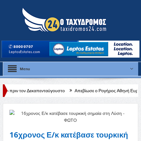
Menu
Δεκαπενταύγουστο
Απεβίωσε ο Ρογήρος Αθηνή Ευριπίδου
Η δέσ
πατρίδα
16χρονος Ε/κ κατέβασε τουρκική