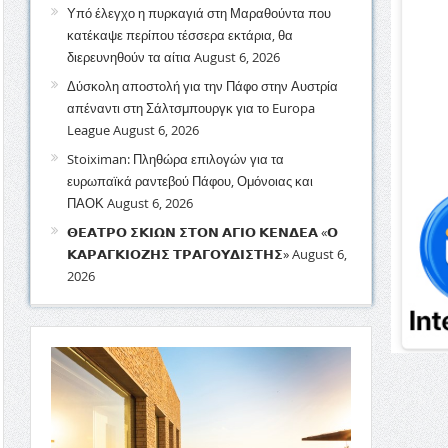
Υπό έλεγχο η πυρκαγιά στη Μαραθούντα που
κατέκαψε περίπου τέσσερα εκτάρια, θα
διερευνηθούν τα αίτια
August 6, 2026
Δύσκολη αποστολή για την Πάφο στην Αυστρία
απέναντι στη Σάλτσμπουργκ για το Europa
League
August 6, 2026
Stoiximan: Πληθώρα επιλογών για τα
ευρωπαϊκά ραντεβού Πάφου, Ομόνοιας και
ΠΑΟΚ
August 6, 2026
𝝝𝝚𝝖𝝩𝝦𝝤 𝝨𝝟𝝞𝝮𝝢 𝝨𝝩𝝤𝝢 𝝖𝝘𝝞𝝤 𝝟𝝚𝝢𝝙𝝚𝝖 «𝝤
𝝟𝝖𝝦𝝖𝝘𝝟𝝞𝝤𝝛𝝜𝝨 𝝩𝝦𝝖𝝘𝝤𝝪𝝙𝝞𝝨𝝩𝝜𝝨»
August 6,
2026