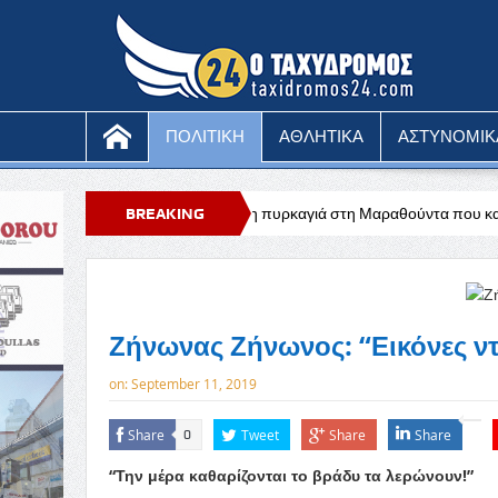
ΠΟΛΙΤΙΚΗ
ΑΘΛΗΤΙΚΑ
ΑΣΤΥΝΟΜΙΚ
Υπό έλεγχο η πυρκαγιά στη Μαραθούντα που κατέκαψε περίπου τέσσ
BREAKING
NEWS
Ζήνωνας Ζήνωνος: “Εικόνες ν
on:
September 11, 2019
Share
Tweet
Share
Share
0
“Την μέρα καθαρίζονται το βράδυ τα λερώνουν!”