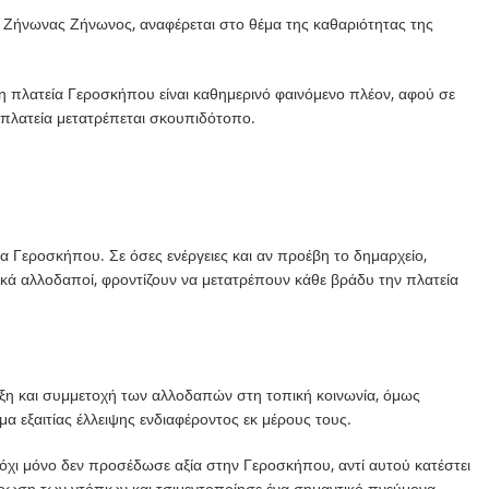
Ζήνωνας Ζήνωνος, αναφέρεται στο θέμα της καθαριότητας της
 πλατεία Γεροσκήπου είναι καθημερινό φαινόμενο πλέον, αφού σε
η πλατεία μετατρέπεται σκουπιδότοπο.
 Γεροσκήπου. Σε όσες ενέργειες και αν προέβη το δημαρχείο,
ικά αλλοδαποί, φροντίζουν να μετατρέπουν κάθε βράδυ την πλατεία
ξη και συμμετοχή των αλλοδαπών στη τοπική κοινωνία, όμως
μα εξαιτίας έλλειψης ενδιαφέροντος εκ μέρους τους.
χι μόνο δεν προσέδωσε αξία στην Γεροσκήπου, αντί αυτού κατέστει
ρωση των ντόπιων και τσιμεντοποίησε ένα σημαντικό πνεύμονα