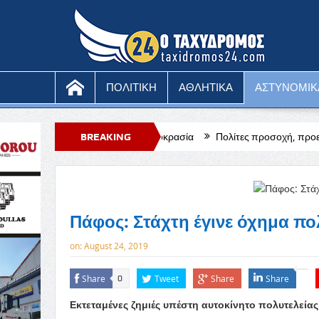
ΠΟΛΙΤΙΚΗ
ΑΘΛΗΤΙΚΑ
ΑΣΤΥΝΟΜΙΚ
 κόκκινο η θερμοκρασία
BREAKING
Πολίτες προσοχή, προειδοποιούν οι αρχές γι
NEWS
Πάφος: Στάχτη έγινε όχημα πο
on:
August 24, 2019
Share
Tweet
Share
Share
0
Εκτεταμένες ζημιές υπέστη αυτοκίνητο πολυτελεία