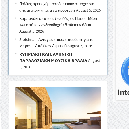
Πολίτες προσοχή, προειδοποιούν οι αρχές για
απάτη στο κινητό, τι να προσέξετε
August 5, 2026
Καμπανάκι από τους ξενοδόχους Πάφου: Μόλις
141 από τα 728 ξενοδοχεία διαθέτουν άδεια
August 5, 2026
Stoiximan: Ανταγωνιστικές αποδόσεις για το
Μπραν – Απόλλων Λεμεσού
August 5, 2026
𝝟𝝪𝝥𝝦𝝞𝝖𝝟𝝜 𝝟𝝖𝝞 𝝚𝝠𝝠𝝜𝝢𝝞𝝟𝝜
𝝥𝝖𝝦𝝖𝝙𝝤𝝨𝝞𝝖𝝟𝝜 𝝡𝝤𝝪𝝨𝝞𝝟𝝜 𝝗𝝦𝝖𝝙𝝞𝝖
August
5, 2026