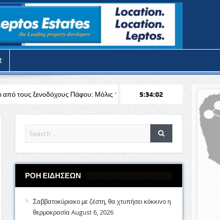
t
ς Πάφου: Μόλις 141 από τα 728 ξενοδοχεία διαθέτουν άδεια
5:34:03
Stoixi
ΡΟΗ ΕΙΔΗΣΕΩΝ
Σαββατοκύριακο με ζέστη, θα χτυπήσει κόκκινο η
θερμοκρασία
August 6, 2026