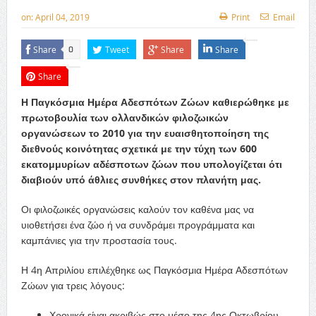
on:
April 04, 2019
Print
Email
Share
Tweet
Share
Share
0
Share
Η Παγκόσμια Ημέρα Αδεσπότων Ζώων καθιερώθηκε με
πρωτοβουλία των ολλανδικών φιλοζωικών
οργανώσεων το 2010 για την ευαισθητοποίηση της
διεθνούς κοινότητας σχετικά με την τύχη των 600
εκατομμυρίων αδέσποτων ζώων που υπολογίζεται ότι
διαβιούν υπό άθλιες συνθήκες στον πλανήτη μας.
Οι φιλοζωικές οργανώσεις καλούν τον καθένα μας να
υιοθετήσει ένα ζώο ή να συνδράμει προγράμματα και
καμπάνιες για την προστασία τους.
Η 4η Απριλίου επιλέχθηκε ως Παγκόσμια Ημέρα Αδεσπότων
Ζώων για τρεις λόγους:
Χρονικά είναι ακριβώς στο μέσο της 4ης Οκτωβρίου,