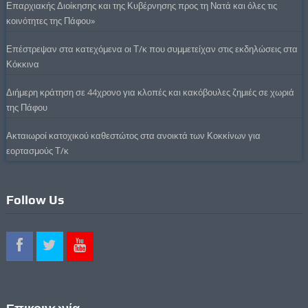
Επαρχιακής Διοίκησης και της Κυβέρνησης προς τη Νατά και όλες τις
κοινότητες της Πάφου»
Επέστρεψαν στα κατεχόμενα οι Τ/κ που συμμετείχαν στις εκδηλώσεις στα
Κόκκινα
Διήμερη κράτηση σε 44χρονο για κλοπές και κακόβουλες ζημιές σε χωριά
της Πάφου
Ακταιωροί κατοχικού καθεστώτος στα ανοικτά των Κοκκίνων για
εορτασμούς Τ/κ
Follow Us