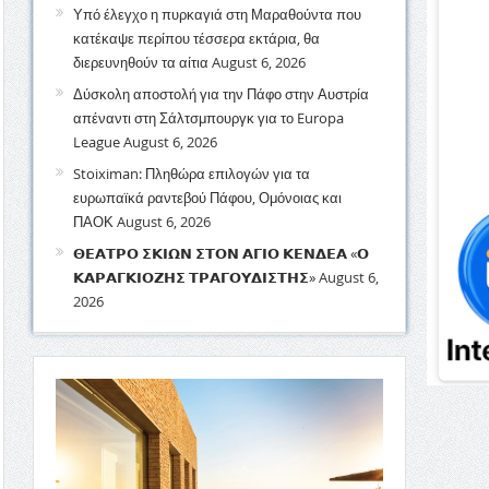
Υπό έλεγχο η πυρκαγιά στη Μαραθούντα που
κατέκαψε περίπου τέσσερα εκτάρια, θα
διερευνηθούν τα αίτια
August 6, 2026
Δύσκολη αποστολή για την Πάφο στην Αυστρία
απέναντι στη Σάλτσμπουργκ για το Europa
League
August 6, 2026
Stoiximan: Πληθώρα επιλογών για τα
ευρωπαϊκά ραντεβού Πάφου, Ομόνοιας και
ΠΑΟΚ
August 6, 2026
𝝝𝝚𝝖𝝩𝝦𝝤 𝝨𝝟𝝞𝝮𝝢 𝝨𝝩𝝤𝝢 𝝖𝝘𝝞𝝤 𝝟𝝚𝝢𝝙𝝚𝝖 «𝝤
𝝟𝝖𝝦𝝖𝝘𝝟𝝞𝝤𝝛𝝜𝝨 𝝩𝝦𝝖𝝘𝝤𝝪𝝙𝝞𝝨𝝩𝝜𝝨»
August 6,
2026