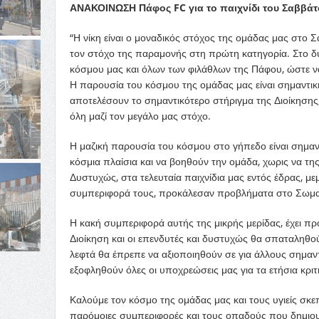
ΑΝΑΚΟΙΝΩΣΗ Πάφος FC για το παιχνίδι του Σαββάτο
“Η νίκη είναι ο μοναδικός στόχος της ομάδας μας στο Σ
τον στόχο της παραμονής στη πρώτη κατηγορία. Στο δύσ
κόσμου μας και όλων των φιλάθλων της Πάφου, ώστε ν
Η παρουσία του κόσμου της ομάδας μας είναι σημαντική 
αποτελέσουν το σημαντικότερο στήριγμα της Διοίκηση
όλη μαζί τον μεγάλο μας στόχο.
Η μαζική παρουσία του κόσμου στο γήπεδο είναι σημαντ
κόσμια πλαίσια και να βοηθούν την ομάδα, χωρις να τ
Δυστυχώς, στα τελευταία παιχνίδια μας εντός έδρας, μ
συμπεριφορά τους, προκάλεσαν προβλήματα στο Σωματε
Η κακή συμπεριφορά αυτής της μικρής μερίδας, έχει πρ
Διοίκηση και οι επενδυτές και δυστυχώς θα σπαταληθο
λεφτά θα έπρεπε να αξιοποιηθούν σε για άλλους σημαντι
εξοφληθούν όλες οι υποχρεώσεις μας για τα ετήσια κριτ
Καλούμε τον κόσμο της ομάδας μας και τους υγιείς σκ
παρόμοιες συμπεριφορές και τους οπαδούς που δημιο