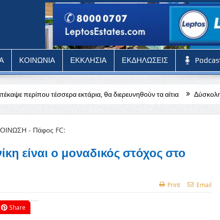
Α
ΚΟΙΝΩΝΙΑ
ΕΚΚΛΗΣΙΑ
ΕΚΔΗΛΩΣΕΙΣ
Podcas
ερα εκτάρια, θα διερευνηθούν τα αίτια
Δύσκολη αποστολή για την
κη είναι ο μοναδικός στόχος στο
Print
Email
Share