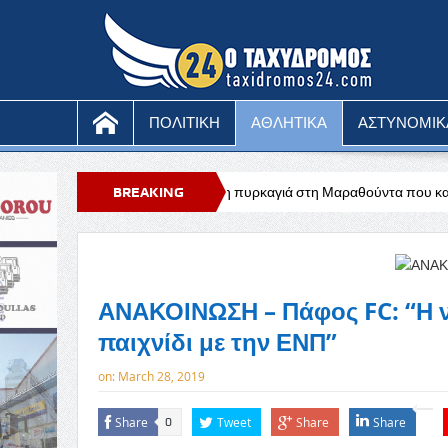
ΠΟΛΙΤΙΚΗ
ΑΘΛΗΤΙΚΑ
ΑΣΤΥΝΟΜΙΚ
υ
Υπό έλεγχο η πυρκαγιά στη Μαραθούντα που κατέκαψε περίπου τέσσ
BREAKING
NEWS
ΑΝΑΚΟΙΝΩΣΗ – Πάφος FC: “Η νί
παιχνίδι με την ΕΝΠ”
on:
March 28, 2019
Share
Tweet
Share
Share
0