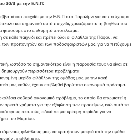
υ 30/3 με την Ε.Ν.Π:
αββατιάτικο παιχνίδι με την Ε.Ν.Π στο Παραλίμνι για να πετύχουμε
κολο και σημαντικό αυτό παιχνίδι, χρειαζόμαστε τη βοήθεια του
α φτάσουμε στο επιθυμητό αποτέλεσμα.
σε κάθε παιχνίδι και πρέπει όλοι οι φίλαθλοι της Πάφου, να
ς, των προπονητών και των ποδοσφαιριστών μας, για να πετύχουμε
ική, ωστόσο το σημαντικότερο είναι η παρουσία τους να είναι σε
ης δημιουργούν περισσότερα προβλήματα.
εμονομένη μερίδα φιλάθλων της ομάδας μας με την κακή
ίο μας καθώς έχουν επιβληθεί βαρύτατα οικονομικά πρόστιμα.
οκαλέσει σοβαρό οικονομικό πρόβλημα, το οποίο θα επωμιστεί η
ύν αρκετά χρήματα για την εξόφληση των προστίμων, ενώ αυτά τα
κότερους σκοπούς, ειδικά σε μια κρίσιμη περίοδο για να
ήρια του Μαρτίου.
επτόμενους φιλάθλους μας, να κρατήσουν μακριά από την ομάδα
υργούν προβλήματα.