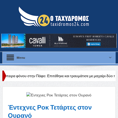
Menu
την Πάφο: Επιτέθηκε και τραυμάτισε με μαχαίρι δύο πρόσωπα
Φ. Φ
Έντεχνες Ροκ Τετάρτες στον
Ουρανό