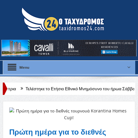
Menu
λέστηκε το Ετήσιο Εθνικό Μνημόσυνο του ήρωα Σάββα Αντωνιάδη
Υ
Πρώτη ημέρα για το διεθνές