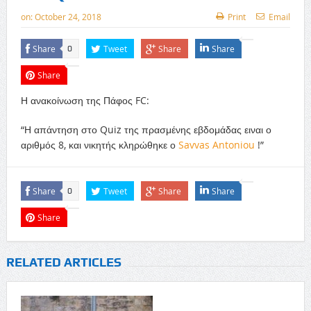
on:
October 24, 2018
Print
Email
Share
Tweet
Share
Share
0
Share
Η ανακοίνωση της Πάφος FC:
“Η απάντηση στο Quiz της πρασμένης εβδομάδας ειναι ο
αριθμός 8, και νικητής κληρώθηκε ο
Savvas Antoniou
!”
Share
Tweet
Share
Share
0
Share
RELATED ARTICLES