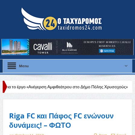
Menu
νέγερση Αμφιθεάτρου στο Δήμο Πόλης Χρυσοχούς»
Στάλω Γεωργίου
Riga FC και Πάφος FC ενώνουν
δυνάμεις! – ΦΩΤΟ