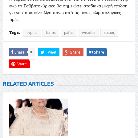
ενώ το Σαββατοκύριακο θα σημειώσει σταδιακά μικρή πτώση,
για να παραμείνει λίγο πάνω από τις μέσες κλιματολογικές
τιμές.
Tags:
cyprus
kairos
pafos
weather
καιρος
Share
Tweet
Share
Share
0
Share
RELATED ARTICLES