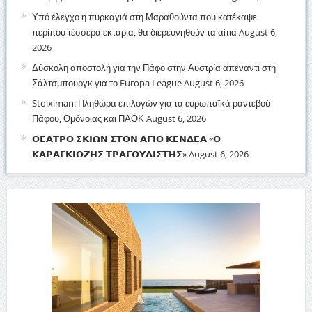
Υπό έλεγχο η πυρκαγιά στη Μαραθούντα που κατέκαψε
περίπου τέσσερα εκτάρια, θα διερευνηθούν τα αίτια
August 6,
2026
Δύσκολη αποστολή για την Πάφο στην Αυστρία απέναντι στη
Σάλτσμπουργκ για το Europa League
August 6, 2026
Stoiximan: Πληθώρα επιλογών για τα ευρωπαϊκά ραντεβού
Πάφου, Ομόνοιας και ΠΑΟΚ
August 6, 2026
𝝝𝝚𝝖𝝩𝝦𝝤 𝝨𝝟𝝞𝝮𝝢 𝝨𝝩𝝤𝝢 𝝖𝝘𝝞𝝤 𝝟𝝚𝝢𝝙𝝚𝝖 «𝝤
𝝟𝝖𝝦𝝖𝝘𝝟𝝞𝝤𝝛𝝜𝝨 𝝩𝝦𝝖𝝘𝝤𝝪𝝙𝝞𝝨𝝩𝝜𝝨»
August 6, 2026