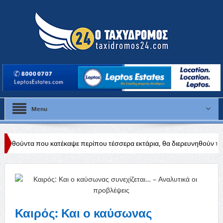
Menu
έκαψε περίπου τέσσερα εκτάρια, θα διερευνηθούν τα αίτια
Δύσκολη
Καιρός: Και ο καύσωνας