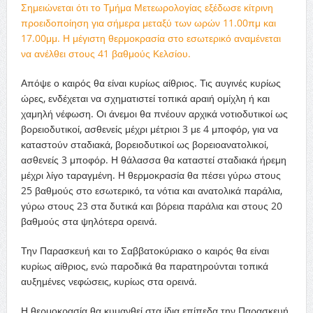
Σημειώνεται ότι το Τμήμα Μετεωρολογίας εξέδωσε κίτρινη
προειδοποίηση για σήμερα μεταξύ των ωρών 11.00πμ και
17.00μμ. Η μέγιστη θερμοκρασία στο εσωτερικό αναμένεται
να ανέλθει στους 41 βαθμούς Κελσίου.
Απόψε ο καιρός θα είναι κυρίως αίθριος. Τις αυγινές κυρίως
ώρες, ενδέχεται να σχηματιστεί τοπικά αραιή ομίχλη ή και
χαμηλή νέφωση. Οι άνεμοι θα πνέουν αρχικά νοτιοδυτικοί ως
βορειοδυτικοί, ασθενείς μέχρι μέτριοι 3 με 4 μποφόρ, για να
καταστούν σταδιακά, βορειοδυτικοί ως βορειοανατολικοί,
ασθενείς 3 μποφόρ. Η θάλασσα θα καταστεί σταδιακά ήρεμη
μέχρι λίγο ταραγμένη. Η θερμοκρασία θα πέσει γύρω στους
25 βαθμούς στο εσωτερικό, τα νότια και ανατολικά παράλια,
γύρω στους 23 στα δυτικά και βόρεια παράλια και στους 20
βαθμούς στα ψηλότερα ορεινά.
Την Παρασκευή και το Σαββατοκύριακο ο καιρός θα είναι
κυρίως αίθριος, ενώ παροδικά θα παρατηρούνται τοπικά
αυξημένες νεφώσεις, κυρίως στα ορεινά.
Η θερμοκρασία θα κυμανθεί στα ίδια επίπεδα την Παρασκευή,