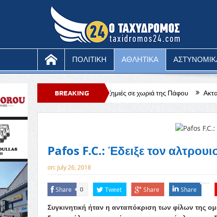
ΠΟΛΙΤΙΚΗ
ΑΘΛΗΤΙΚΑ
ΑΣΤΥΝΟΜΙΚ
και κακόβουλες ζημιές σε χωριά της Πάφου
BREAKING
Ακταιωροί κατοχικού καθ
NEWS
Pafos F.C.: Έδειξε τον αλτρουι
on:
July 26, 2018
Share
Tweet
Share
Share
0
Συγκινητική ήταν η ανταπόκριση των φίλων της ο