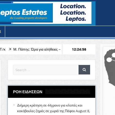
t
ρα για αλήθειες – Βίντεο
Stoiximan: Πληθώρα επιλογών για το PSV 
12:24:58
ΡΟΗ ΕΙΔΗΣΕΩΝ
Διήμερη κράτηση σε 44χρονο για κλοπές και
κακόβουλες ζημιές σε χωριά της Πάφου
August 8,