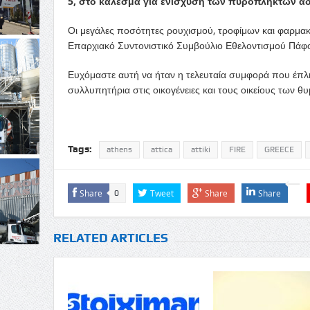
5, στο κάλεσμα για ενίσχυση των πυρόπληκτων α
Οι μεγάλες ποσότητες ρουχισμού, τροφίμων και φαρμ
Επαρχιακό Συντονιστικό Συμβούλιο Εθελοντισμού Πάφ
Ευχόμαστε αυτή να ήταν η τελευταία συμφορά που έπλ
συλλυπητήρια στις οικογένειες και τους οικείους των
θυ
Tags:
athens
attica
attiki
FIRE
GREECE
Share
Tweet
Share
Share
0
RELATED ARTICLES