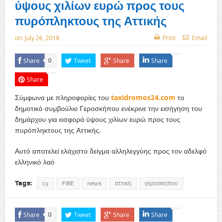
ύψους χιλίων ευρώ προς τους
πυρόπληκτους της Αττικής
on:
July 26, 2018
Print
Email
Share
Tweet
Share
Share
0
Share
Σύμφωνα με πληροφορίες του
taxidromos24.com
το
δημοτικό συμβούλιο Γεροσκήπου ενέκρινε την εισήγηση του
δημάρχου για εισφορά ύψους χιλίων ευρώ προς τους
πυρόπληκτους της Αττικής.
Αυτό αποτελεί ελάχιστο δείγμα αλληλεγγύης προς τον αδελφό
ελληνικό λαό
Tags:
cy
FIRE
news
αττικη
γεροσκηπου
Share
Tweet
Share
Share
0