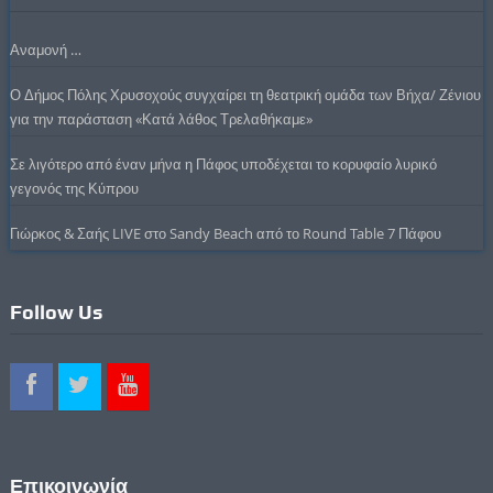
Αναμονή …
Ο Δήμος Πόλης Χρυσοχούς συγχαίρει τη θεατρική ομάδα των Βήχα/ Ζένιου
για την παράσταση «Κατά λάθος Τρελαθήκαμε»
Σε λιγότερο από έναν μήνα η Πάφος υποδέχεται το κορυφαίο λυρικό
γεγονός της Κύπρου
Γιώρκος & Σαής LIVE στο Sandy Beach από το Round Table 7 Πάφου
Follow Us
Επικοινωνία