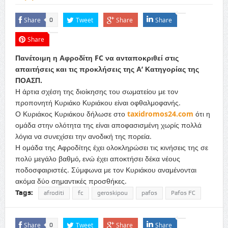
Share
Tweet
Share
Share
0
Share
Πανέτοιμη η Αφροδίτη FC να ανταποκριθεί στις
απαιτήσεις και τις προκλήσεις της Α’ Κατηγορίας της
ΠΟΑΣΠ.
Η άρτια σχέση της διοίκησης του σωματείου με τον
προπονητή Κυριάκο Κυριάκου είναι οφθαλμοφανής.
Ο Κυριάκος Κυριάκου δήλωσε στο
taxidromos24.com
ότι η
ομάδα στην ολότητα της είναι αποφασισμένη χωρίς πολλά
λόγια να συνεχίσει την ανοδική της πορεία.
Η ομάδα της Αφροδίτης έχει ολοκληρώσει τις κινήσεις της σε
πολύ μεγάλο βαθμό, ενώ έχει αποκτήσει δέκα νέους
ποδοσφαιριστές. Σύμφωνα με τον Κυριάκου αναμένονται
ακόμα δύο σημαντικές προσθήκες.
Tags:
afroditi
fc
geroskipou
pafos
Pafos FC
Share
Tweet
Share
Share
0