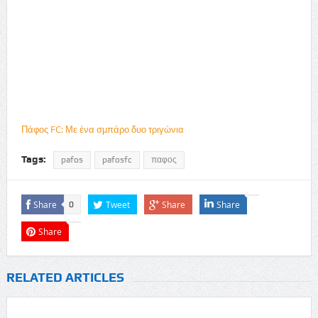
Πάφος FC: Με ένα σμπάρο δυο τριγώνια
Tags:
pafos
pafosfc
παφος
Share
Tweet
Share
Share
0
Share
RELATED ARTICLES