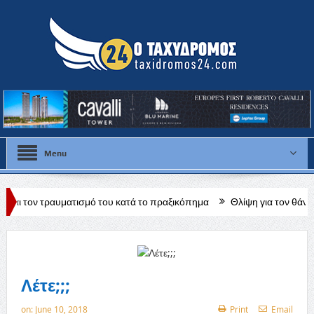
Menu
τισμό του κατά το πραξικόπημα
Θλίψη για τον θάνατο της Έλλης Π
εδρος ΠΑΣΥΞΕ Πάφου
Λέτε;;;
on:
June 10, 2018
Print
Email