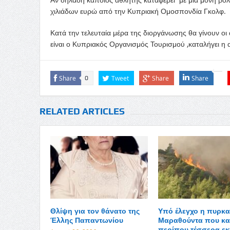
χιλιάδων ευρώ από την Κυπριακή Ομοσπονδία Γκολφ.
Κατά την τελευταία μέρα της διοργάνωσης θα γίνουν οι
είναι ο Κυπριακός Οργανισμός Τουρισμού ,καταλήγει η
Share
Tweet
Share
Share
0
RELATED ARTICLES
Θλίψη για τον θάνατο της
Υπό έλεγχο η πυρκα
Έλλης Παπαντωνίου
Μαραθούντα που κα
περίπου τέσσερα εκ