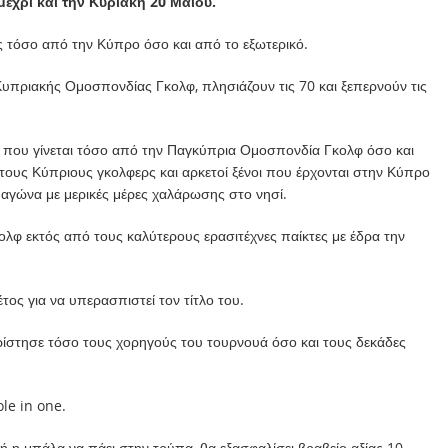
έχρι και την Κυριακή 20 Μαΐου.
 τόσο από την Κύπρο όσο και από το εξωτερικό.
Κυπριακής Ομοσπονδίας Γκολφ, πλησιάζουν τις 70 και ξεπερνούν τις
ς που γίνεται τόσο από την Παγκύπρια Ομοσπονδία Γκολφ όσο και
ους Κύπριους γκολφερς και αρκετοί ξένοι που έρχονται στην Κύπρο
ν αγώνα με μερικές μέρες χαλάρωσης στο νησί.
ολφ εκτός από τους καλύτερους ερασιτέχνες παίκτες με έδρα την
ος για να υπερασπιστεί τον τίτλο του.
στησε τόσο τους χορηγούς του τουρνουά όσο και τους δεκάδες
ole in one.
 η μπάλα να πάει στην τρύπα, θα εξασφαλίσει βραβείο αξίας 10