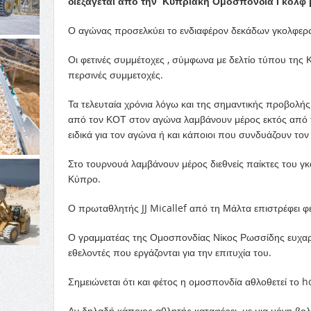
διεξάγεται από την Κυπριακή Ομοσπονδία Γκολφ μ
Ο αγώνας προσελκύει το ενδιαφέρον δεκάδων γκολφερς
Οι φετινές συμμέτοχες , σύμφωνα με δελτίο τύπου της 
περσινές συμμετοχές.
Τα τελευταία χρόνια λόγω και της σημαντικής προβολή
από τον ΚΟΤ στον αγώνα λαμβάνουν μέρος εκτός από τ
ειδικά για τον αγώνα ή και κάποιοι που συνδυάζουν το
Στο τουρνουά λαμβάνουν μέρος διεθνείς παίκτες του γκ
Κύπρο.
Ο πρωταθλητής JJ Micallef από τη Μάλτα επιστρέφει φέτ
Ο γραμματέας της Ομοσπονδίας Νίκος Ρωσσίδης ευχαρί
εθελοντές που εργάζονται για την επιτυχία του.
Σημειώνεται ότι και φέτος η ομοσπονδία αθλοθετεί το h
Αν δηλαδή κάποιος αθλητής καταφέρει με μια μόνη βολή