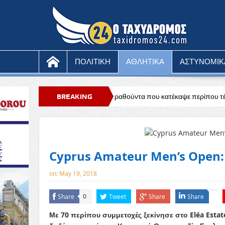
ΠΟΛΙΤΙΚΗ
ΑΘΛΗΤΙΚΑ
ΑΣΤΥΝΟΜΙΚ
 η πυρκαγιά στη Μαραθούντα που κατέκαψε περίπου τέσσερα εκτάρια, θα
BREAKING
NEWS
Cyprus Amateur Men’s Open: 
on:
May 19, 2018
Share
Tweet
Share
Share
0
Με 70 περίπου συμμετοχές ξεκίνησε στο Eléa Esta