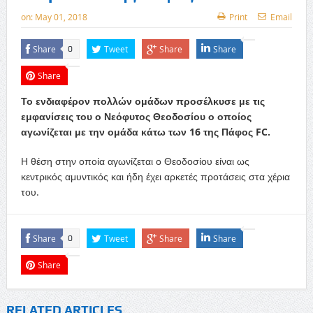
on:
May 01, 2018
Print
Email
Share
Tweet
Share
Share
0
Share
Το ενδιαφέρον πολλών ομάδων προσέλκυσε με τις
εμφανίσεις του ο Νεόφυτος Θεοδοσίου ο οποίος
αγωνίζεται με την ομάδα κάτω των 16 της Πάφος FC.
Η θέση στην οποία αγωνίζεται ο Θεοδοσίου είναι ως
κεντρικός αμυντικός και ήδη έχει αρκετές προτάσεις στα χέρια
του.
Share
Tweet
Share
Share
0
Share
RELATED ARTICLES