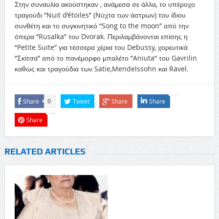
Στην συναυλία ακούστηκαν , ανάμεσα σε άλλα, το υπέροχο
τραγούδι “Nuit d’étoiles” (Nύχτα των άστρων) του ίδιου
συνθέτη και το συγκινητικό “Song to the moon” από την
όπερα “Rusalka” του Dvorak. Περιλαμβάνονται επίσης η
“Petite Suite” για τέσσερα χέρια του Debussy, χορευτικά
“Σκίτσα” από το πανέμορφο μπαλέτο “Aniuta” του Gavrilin
καθώς και τραγούδια των Satie,Mendelssohn και Ravel.
Share
Tweet
Share
Share
0
Share
RELATED ARTICLES