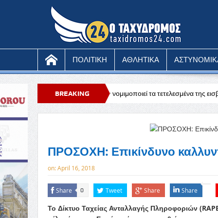
ΠΟΛΙΤΙΚΗ
ΑΘΛΗΤΙΚΑ
ΑΣΤΥΝΟΜΙΚ
ης: Ο χρόνος δεν νομιμοποιεί τα τετελεσμένα της εισβολής
BREAKING
Κυπριακ
αν στις εκδηλώσεις στα Κόκκινα
NEWS
ΠΡΟΣΟΧΗ: Επικίνδυνο καλλυντ
on:
April 16, 2018
Share
Tweet
Share
Share
0
Το Δίκτυο Ταχείας Ανταλλαγής Πληροφοριών (RAPE