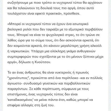
συζητήσουμε με ποιο τρόπο οι νυχτερινοί τύποι θα αρχίσουν
και θα τελειώνουν τη δουλειά τους πιο αργά, όπου αυτό
τουλάχιστον είναι εφικτό πρακτικά», πρόσθεσε.
«Μπορεί οι νυχτερινοί τύποι να έχουν ένα εσωτερικό
βιολογικό ρολόι που δεν ταιριάζει με το εξωτερικό περιβάλλον
τους. Μπορεί να είναι το ψυχολογικό στρες, το ότι τρώνε σε
λάθος ώρα για το σώμα τους, ότι δεν ασκούνται αρκετά, ότι
δεν κοιμούνται αρκετά, ότι κάνουν μεγαλύτερη χρήση αλκοόλ
ή ναρκωτικών. Υπάρχει μια ολόκληρη γκάμα ανθυγιεινών
συμπεριφορών που σχετίζονται με το ότι μένουν ξύπνιοι μέχρι
αργά», δήλωσε η Κνούτσον.
Το αν ένας άνθρωπος θα είναι νυκτερινός ή πρωινός
“χρονότυπος”, προκύπτει από ένα περίπλοκο -και εν πολλοίς
άγνωστο- συνδυασμό γενετικών και περιβαλλοντικών
παραγόντων. Σε κάθε περίπτωση, σύμφωνα με τους
επιστήμονες, ένας νυχτερινός τύπος δεν είναι
‘καταδικασμένος’ να μείνει πάντα έτσι, καθώς μπορεί να
επιφέρει αλλαγές στη ζωή του.