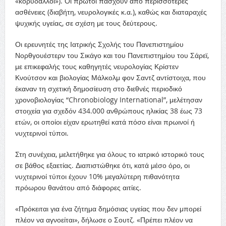
«κορυδαλλοί»). Οι πρώτοι πάσχουν από περισσότερες
ασθένειες (διαβήτη, νευρολογικές κ.α.), καθώς και διαταραχές
ψυχικής υγείας, σε σχέση με τους δεύτερους.
Οι ερευνητές της Ιατρικής Σχολής του Πανεπιστημίου
Νορθγουέστερν του Σικάγο και του Πανεπιστημίου του Σάρεϊ,
με επικεφαλής τους καθηγητές νευρολογίας Κρίστεν
Κνούτσον και βιολογίας Μάλκολμ φον Σαντζ αντίστοιχα, που
έκαναν τη σχετική δημοσίευση στο διεθνές περιοδικό
χρονοβιολογίας “Chronobiology International”, μελέτησαν
στοιχεία για σχεδόν 434.000 ανθρώπους ηλικίας 38 έως 73
ετών, οι οποίοι είχαν ερωτηθεί κατά πόσο είναι πρωινοί ή
νυχτερινοί τύποι.
Στη συνέχεια, μελετήθηκε για όλους το ιατρικό ιστορικό τους
σε βάθος εξαετίας. Διαπιστώθηκε ότι, κατά μέσο όρο, οι
νυχτερινοί τύποι έχουν 10% μεγαλύτερη πιθανότητα
πρόωρου θανάτου από διάφορες αιτίες.
«Πρόκειται για ένα ζήτημα δημόσιας υγείας που δεν μπορεί
πλέον να αγνοείται», δήλωσε ο Σουτζ. «Πρέπει πλέον να