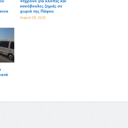
ου
44χρονο για κλοπές και
κακόβουλες ζημιές σε
κινα
χωριά της Πάφου
August 08, 2026
ύ
ικτά