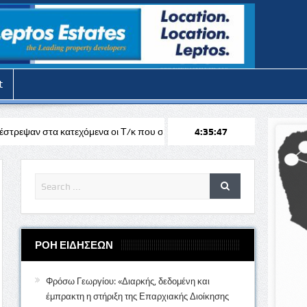
t
ενα οι Τ/κ που συμμετείχαν στις εκδηλώσεις στα Κόκκινα
4:35:49
Διήμερη κ
ΡΟΗ ΕΙΔΗΣΕΩΝ
Φρόσω Γεωργίου: «Διαρκής, δεδομένη και
έμπρακτη η στήριξη της Επαρχιακής Διοίκησης