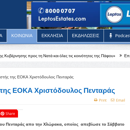
Α
ΚΟΙΝΩΝΙΑ
ΕΚΚΛΗΣΙΑ
ΕΚΔΗΛΩΣΕΙΣ
Podcas
η Νατά και όλες τις κοινότητες της Πάφου»
Επέστρεψαν στα κατεχόμ
 της ΕΟΚΑ Χριστόδουλος Πενταράς
Print
Email
Share
ακου Πενταράς απο την Χλώρακα, οποίος απεβίωσε το Σάββατο