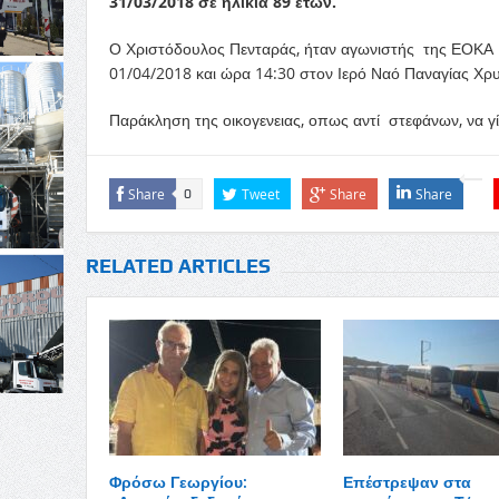
31/03/2018 σε ηλικία 89 ετών.
Ο Χριστόδουλος Πενταράς, ήταν αγωνιστής της ΕΟΚΑ 1
01/04/2018 και ώρα 14:30 στον Ιερό Ναό Παναγίας Χ
Παράκληση της οικογενειας, οπως αντί στεφάνων, να γίν
Share
Tweet
Share
Share
0
RELATED ARTICLES
Φρόσω Γεωργίου:
Επέστρεψαν στα