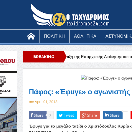
ΠΟΛΙΤΙΚΗ
ΑΘΛΗΤΙΚΑ
ΑΣΤΥΝΟΜΙΚ
μπρακτη η στήριξη της Επαρχιακής Διοίκησης και της Κυβέρνησης προς τ
BREAKING
ρμόμετρο – Κίτρινη προειδοποίηση
NEWS
Πάφος: «Έφυγε» ο αγωνιστής
on:
April 01, 2018
Share
Tweet
Share
Share
0
Έφυγε για το μεγάλο ταξίδι ο Χριστόδουλος Κυρί