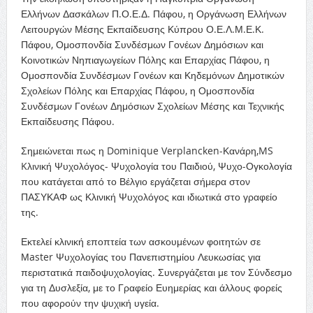
Ελλήνων Δασκάλων Π.Ο.Ε.Δ. Πάφου, η Οργάνωση Ελλήνων
Λειτουργών Μέσης Εκπαίδευσης Κύπρου Ο.Ε.Λ.Μ.Ε.Κ.
Πάφου, Ομοσπονδία Συνδέσμων Γονέων Δημόσιων και
Κοινοτικών Νηπιαγωγείων Πόλης και Επαρχίας Πάφου, η
Ομοσπονδία Συνδέσμων Γονέων και Κηδεμόνων Δημοτικών
Σχολείων Πόλης και Επαρχίας Πάφου, η Ομοσπονδία
Συνδέσμων Γονέων Δημόσιων Σχολείων Μέσης και Τεχνικής
Εκπαίδευσης Πάφου.
Σημειώνεται πως η Dominique Verplancken-Κανάρη,MS
Kλινική Ψυχολόγος- Ψυχολογία του Παιδιού, Ψυχο-Ογκολογία
που κατάγεται από το Βέλγιο εργάζεται σήμερα στον
ΠΑΣΥΚΑΦ ως Κλινική Ψυχολόγος και ιδιωτικά στο γραφείο
της.
Εκτελεί κλινική εποπτεία των ασκουμένων φοιτητών σε
Μaster Ψυχολογίας του Πανεπιστημίου Λευκωσίας για
περιστατικά παιδοψυχολογίας. Συνεργάζεται με τον Σύνδεσμο
για τη Δυσλεξία, με το Γραφείο Ευημερίας και άλλους φορείς
που αφορούν την ψυχική υγεία.