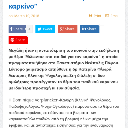
καρκίνο”
on:
March 10, 2018
Print
Email
Share
Tweet
Share
Share
0
Share
Μεγάλη ήταν η ανταπόκριση του κοινού στην εκδήλωση
με θέμα ‘Μιλώντας στα παιδιά για τον καρκίνο` η οποία
πραγματοποιήθηκε στο Πανεπιστήμιο Νεάπολις Πάφου.
Σύντομο χαιρετισμό απηύθυνε η δρ Κατερίνα Φλωρά,
Λέκτορας Κλινικής Ψυχολογίας.Στη διάλεξη οι δυο
ομιλήτριες προσέγγισαν το θέμα του παιδικού καρκίνου
με ιδιαίτερη προσοχή κι ευαισθησία.
Η Dominique Verplancken-Κανάρη (Kλινική Ψυχολόγος,
Παιδοψυχολόγος, Ψυχο-Ογκολόγος) παρουσίασε το θέμα του
παιδικού καρκίνου, εστιάζοντας στα βιώματα των
καρκινοπαθών παιδιών από τη βρεφική ηλικία μέχρι την
εφηβεία, και με αντίστοιχες εισηγήσεις για την ενδυνάμωση