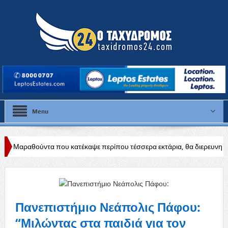
Menu
που κατέκαψε περίπου τέσσερα εκτάρια, θα διερευνηθούν τα αίτια
Δ
Πανεπιστήμιο Νεάπολις Πάφου:
“Μιλώντας στα παιδιά για τον