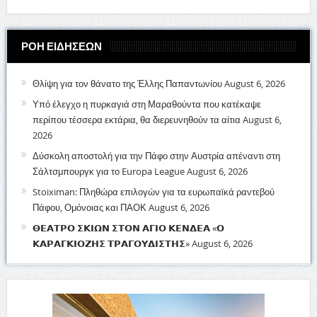
ΡΟΗ ΕΙΔΗΣΕΩΝ
Θλίψη για τον θάνατο της Έλλης Παπαντωνίου
August 6, 2026
Υπό έλεγχο η πυρκαγιά στη Μαραθούντα που κατέκαψε
περίπου τέσσερα εκτάρια, θα διερευνηθούν τα αίτια
August 6,
2026
Δύσκολη αποστολή για την Πάφο στην Αυστρία απέναντι στη
Σάλτσμπουργκ για το Europa League
August 6, 2026
Stoiximan: Πληθώρα επιλογών για τα ευρωπαϊκά ραντεβού
Πάφου, Ομόνοιας και ΠΑΟΚ
August 6, 2026
𝝝𝝚𝝖𝝩𝝦𝝤 𝝨𝝟𝝞𝝮𝝢 𝝨𝝩𝝤𝝢 𝝖𝝘𝝞𝝤 𝝟𝝚𝝢𝝙𝝚𝝖 «𝝤
𝝟𝝖𝝦𝝖𝝘𝝟𝝞𝝤𝝛𝝜𝝨 𝝩𝝦𝝖𝝘𝝤𝝪𝝙𝝞𝝨𝝩𝝜𝝨»
August 6, 2026