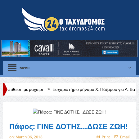
Menu
αχαίρι
Ευχαριστήριο μήνυμα Χ. Πάζαρου για Α. Βαφεάδη
Κλειστ
Πάφος: ΓΙΝΕ ΔΟΤΗΣ…ΔΩΣΕ ΖΩΗ!
on:
March 06, 2018
Print
Email