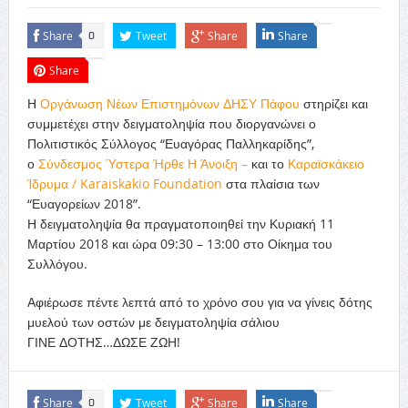
Share
Tweet
Share
Share
0
Share
Η
Οργάνωση Νέων Επιστημόνων ΔΗΣΥ Πάφου
στηρίζει και
συμμετέχει στην δειγματοληψία που διοργανώνει ο
Πολιτιστικός Σύλλογος “Ευαγόρας Παλληκαρίδης”,
ο
Σύνδεσμος Ύστερα Ήρθε Η Άνοιξη –
και το
Καραϊσκάκειο
Ίδρυμα / Karaiskakio Foundation
στα πλαίσια των
“Ευαγορείων 2018”.
Η δειγματοληψία θα πραγματοποιηθεί την Κυριακή 11
Μαρτίου 2018 και ώρα 09:30 – 13:00 στο Οίκημα του
Συλλόγου.
Αφιέρωσε πέντε λεπτά από το χρόνο σου για να γίνεις δότης
μυελού των οστών με δειγματοληψία σάλιου
ΓΙΝΕ ΔΟΤΗΣ…ΔΩΣΕ ΖΩΗ!
Share
Tweet
Share
Share
0