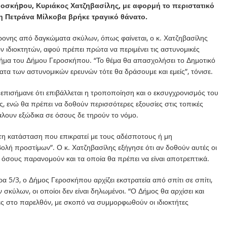
ροσκήpου, Κυριάκος Χατζηβασίλης, με αφορμή το περιστατικό
η Πετράνα Μίλκοβα βρήκε τραγικό θάνατο.
6χρονης από δαγκώματα σκύλων, όπως φαίνεται, ο κ. Χατζηβασίλης
ν ιδιοκτητών, αφού πρέπει πρώτα να περιμένει τις αστυνομικές
 τμήμα του Δήμου Γεροσκήπου. “Το θέμα θα απασχολήσει το Δημοτικό
ατα των αστυνομικών ερευνών τότε θα δράσουμε και εμείς”, τόνισε.
επισήμανε ότι επιβάλλεται η τροποποίηση και ο εκσυγχρονισμός του
, ενώ θα πρέπει να δοθούν περισσότερες εξουσίες στις τοπικές
βάλουν εξώδικα σε όσους δε τηρούν το νόμο.
γκτη κατάσταση που επικρατεί με τους αδέσποτους ή μη
ολή προστίμων”. Ο κ. Χατζηβασίλης εξήγησε ότι αν δοθούν αυτές οι
ε όσους παρανομούν και τα οποία θα πρέπει να είναι αποτρεπτικά.
 5/3, ο Δήμος Γεροσκήπου αρχίζει εκστρατεία από σπίτι σε σπίτι,
σκύλων, οι οποίοι δεν είναι δηλωμένοι. “Ο Δήμος θα αρχίσει και
ρές στο παρελθόν, με σκοπό να συμμορφωθούν οι ιδιοκτήτες