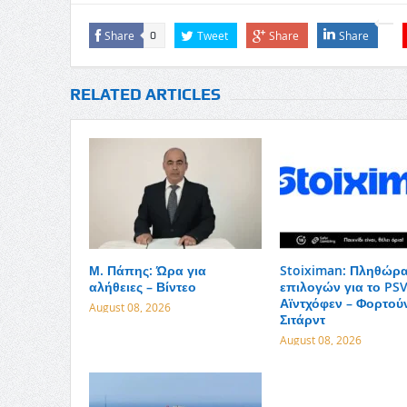
Share
Tweet
Share
Share
0
RELATED ARTICLES
Μ. Πάπης: Ώρα για
Stoiximan: Πληθώρ
αλήθειες – Βίντεο
επιλογών για το PS
Αϊντχόφεν – Φορτού
August 08, 2026
Σιτάρντ
August 08, 2026