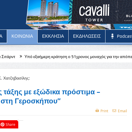
Α
ΚΟΙΝΩΝΙΑ
ΕΚΚΛΗΣΙΑ
ΕΚΔΗΛΩΣΕΙΣ
Podcas
 εξαήμερη κράτηση ο 51χρονος μοναχός για την απόπειρα φόνου σε μο
ς τάξης με εξώδικα πρόστιμα –
ι στη Γεροσκήπου”
Print
Email
Share