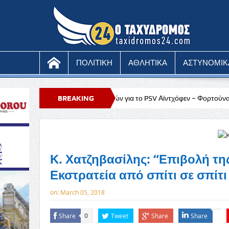
ΠΟΛΙΤΙΚΗ
ΑΘΛΗΤΙΚΑ
ΑΣΤΥΝΟΜΙΚ
n: Πληθώρα επιλογών για το PSV Αϊντχόφεν – Φορτούνα Σιτάρντ
BREAKING
Υπό
NEWS
Κ. Χατζηβασίλης: “Επιβολή τη
Εκστρατεία από σπίτι σε σπίτ
on:
March 05, 2018
Share
Tweet
Share
Share
0