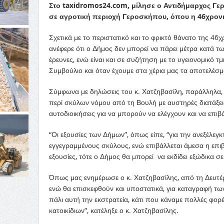
Στο taxidromos24.com, μίλησε ο Αντιδήμαρχος Γε
σε αγροτική περιοχή Γεροσκήπου, όπου η 46χρον
Σχετικά με το περιστατικό και το φρικτό θάνατο της 4
ανέφερε ότι ο Δήμος δεν μπορεί να πάρει μέτρα κατά τω
έρευνες, ενώ είναι και σε συζήτηση με το υγειονομικό
Συμβούλιο και όταν έχουμε στα χέρια μας τα αποτελέσμ
Σύμφωνα με δηλώσεις του κ. Χατζηβασίλη, παράλληλα, 
περί σκύλων νόμου από τη Βουλή με αυστηρές διατάξεις
αυτοδιοικήσεις για να μπορούν να ελέγχουν και να επι
“Οι εξουσίες των Δήμων”, όπως είπε, “για την ανεξέλε
εγγεγραμμένους σκύλους, ενώ επιβάλλεται άμεσα η επιβ
εξουσίες, τότε ο Δήμος θα μπορεί να εκδίδει εξώδικα σ
Όπως μας ενημέρωσε ο κ. Χατζηβασίλης, από τη Δευτέρα
ενώ θα επισκεφθούν και υποστατικά, για καταγραφή των 
πάλι αυτή την εκστρατεία, κάτι που κάναμε πολλές φο
κατοικίδιων”, κατέληξε ο κ. Χατζηβασίλης.