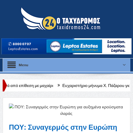
Menu
 με μαχαίρι
Ευχαριστήριο μήνυμα Χ. Πάζαρου για Α. Βαφεάδη
Κ
ΠΟΥ: Συναγερμός στην Ευρώπη