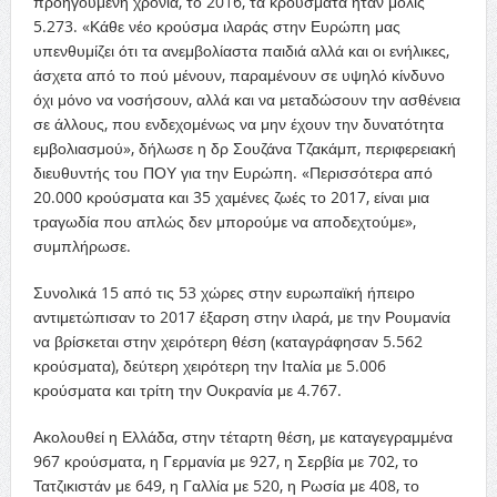
προηγούμενη χρονιά, το 2016, τα κρούσματα ήταν μόλις
5.273. «Κάθε νέο κρούσμα ιλαράς στην Ευρώπη μας
υπενθυμίζει ότι τα ανεμβολίαστα παιδιά αλλά και οι ενήλικες,
άσχετα από το πού μένουν, παραμένουν σε υψηλό κίνδυνο
όχι μόνο να νοσήσουν, αλλά και να μεταδώσουν την ασθένεια
σε άλλους, που ενδεχομένως να μην έχουν την δυνατότητα
εμβολιασμού», δήλωσε η δρ Σουζάνα Τζακάμπ, περιφερειακή
διευθυντής του ΠΟΥ για την Ευρώπη. «Περισσότερα από
20.000 κρούσματα και 35 χαμένες ζωές το 2017, είναι μια
τραγωδία που απλώς δεν μπορούμε να αποδεχτούμε»,
συμπλήρωσε.
Συνολικά 15 από τις 53 χώρες στην ευρωπαϊκή ήπειρο
αντιμετώπισαν το 2017 έξαρση στην ιλαρά, με την Ρουμανία
να βρίσκεται στην χειρότερη θέση (καταγράφησαν 5.562
κρούσματα), δεύτερη χειρότερη την Ιταλία με 5.006
κρούσματα και τρίτη την Ουκρανία με 4.767.
Ακολουθεί η Ελλάδα, στην τέταρτη θέση, με καταγεγραμμένα
967 κρούσματα, η Γερμανία με 927, η Σερβία με 702, το
Τατζικιστάν με 649, η Γαλλία με 520, η Ρωσία με 408, το