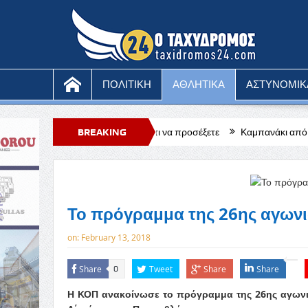
ΠΟΛΙΤΙΚΗ
ΑΘΛΗΤΙΚΑ
ΑΣΤΥΝΟΜΙΚ
άτη στο κινητό, τι να προσέξετε
BREAKING
Καμπανάκι από τους ξενοδόχους Πά
NEWS
Το πρόγραμμα της 26ης αγωνι
on:
February 13, 2018
Share
Tweet
Share
Share
0
Η ΚΟΠ ανακοίνωσε το πρόγραμμα της 26ης αγωνιστ