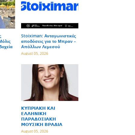
ς
Stoiximan: Ανταγωνιστικές
Μόλις
αποδόσεις για το Μπραν –
δοχεία
Απόλλων Λεμεσού
August 05, 2026
𝝟𝝪𝝥𝝦𝝞𝝖𝝟𝝜 𝝟𝝖𝝞
𝝚𝝠𝝠𝝜𝝢𝝞𝝟𝝜
𝝥𝝖𝝦𝝖𝝙𝝤𝝨𝝞𝝖𝝟𝝜
𝝡𝝤𝝪𝝨𝝞𝝟𝝜 𝝗𝝦𝝖𝝙𝝞𝝖
August 05, 2026