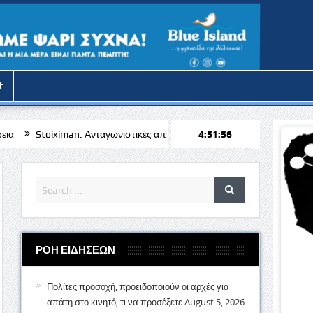
t
 Ανταγωνιστικές αποδόσεις για το Μπραν – Απόλλων Λεμεσού
4:51:58
𝝟𝝪𝝥
ΡΟΗ ΕΙΔΗΣΕΩΝ
Πολίτες προσοχή, προειδοποιούν οι αρχές για
απάτη στο κινητό, τι να προσέξετε
August 5, 2026