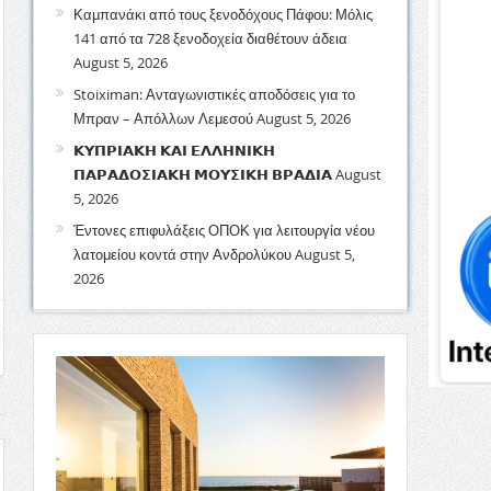
Καμπανάκι από τους ξενοδόχους Πάφου: Μόλις
141 από τα 728 ξενοδοχεία διαθέτουν άδεια
August 5, 2026
Stoiximan: Ανταγωνιστικές αποδόσεις για το
Μπραν – Απόλλων Λεμεσού
August 5, 2026
𝝟𝝪𝝥𝝦𝝞𝝖𝝟𝝜 𝝟𝝖𝝞 𝝚𝝠𝝠𝝜𝝢𝝞𝝟𝝜
𝝥𝝖𝝦𝝖𝝙𝝤𝝨𝝞𝝖𝝟𝝜 𝝡𝝤𝝪𝝨𝝞𝝟𝝜 𝝗𝝦𝝖𝝙𝝞𝝖
August
5, 2026
Έντονες επιφυλάξεις ΟΠΟΚ για λειτουργία νέου
λατομείου κοντά στην Ανδρολύκου
August 5,
2026