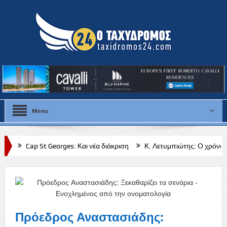
Menu
Georges: Και νέα διάκριση
Κ. Λετυμπιώτης: Ο χρόνος δεν νομιμοποιεί
 της Κυβέρνησης προς τη Νατά και όλες τις κοινότητες της Πάφου»
Πρόεδρος Αναστασιάδης: