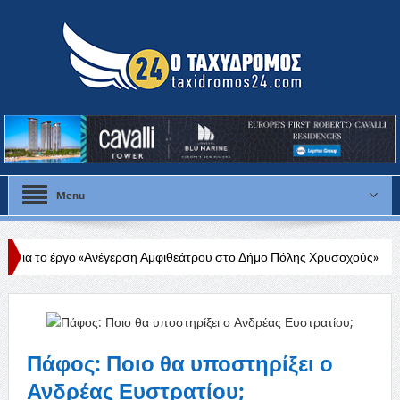
Menu
«Ανέγερση Αμφιθεάτρου στο Δήμο Πόλης Χρυσοχούς»
Στάλω Γεωργί
Πάφος: Ποιο θα υποστηρίξει ο
Ανδρέας Ευστρατίου;