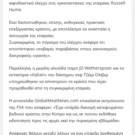
αιφνιδιαστικό έλεγχο στις εγκαταστάσεις της εταιρείας Russell
Hume.
Εκεί διαπιστώθηκαν, επίσης, ανθυγιεινές πρακτικές
επεξεργασίας κρέατος, με αποτέλεσμα να ανασταλεί η
λειτουργία της εταιρείας.
Συγκεκριμένα, το πόρισμα του ελέγχου ανέφερε ότι
εντοπίστηκαν «σοβαρές παραβιάσεις στους κανονισμούς
διατροφικής υγιεινής».
Παράλληλα, η μεγάλη αλυσίδα παμπ JD Wetherspoon και τα
εστιατόρια «Italian» του διάσημου σεφ Τζέιμι Όλιβερ
υποχρεώθηκαν να αποσύρουν τα κρέατα που είχαν
προμηθευθεί από τη συγκεκριμένη εταιρεία.
Η ιστοσελίδα GlobalMeatNews.com επικαλείται εκπρόσωπο
της FSA που αναφέρει: «Έχει υπάρξει διανομή κατεψυγμένου
βοδινού κρέατος στην Κύπρο και ως εκ τούτου εκδόθηκε
ειδοποίηση προς τις αρχές εκεί την περασμένη εβδομάδα».
Αναφορές θέλουν μεταξύ άλλων να έχει υπάρξει λανθασμένη