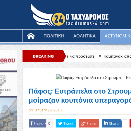
ΠΟΛΙΤΙΚΗ
ΑΘΛΗΤΙΚΑ
ΑΣΤΥΝΟΜΙΚ
άτη στο κινητό, τι να προσέξετε
BREAKING
Καμπανάκι από τους ξενοδόχους Πά
NEWS
Πάφος: Ευτράπελα στο Στρουμ
μοίραζαν κουπόνια υπεραγορ
on:
January 28, 2018
Share
Tweet
Share
Share
0