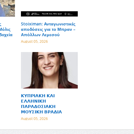
ς
Stoiximan: Ανταγωνιστικές
Μόλις
αποδόσεις για το Μπραν –
δοχεία
Απόλλων Λεμεσού
August 05, 2026
𝝟𝝪𝝥𝝦𝝞𝝖𝝟𝝜 𝝟𝝖𝝞
𝝚𝝠𝝠𝝜𝝢𝝞𝝟𝝜
𝝥𝝖𝝦𝝖𝝙𝝤𝝨𝝞𝝖𝝟𝝜
𝝡𝝤𝝪𝝨𝝞𝝟𝝜 𝝗𝝦𝝖𝝙𝝞𝝖
August 05, 2026