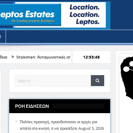
t
 Ανταγωνιστικές αποδόσεις για το Μπραν – Απόλλων Λεμεσού
12:53:48
𝝟𝝪𝝥
ΡΟΗ ΕΙΔΗΣΕΩΝ
Πολίτες προσοχή, προειδοποιούν οι αρχές για
απάτη στο κινητό, τι να προσέξετε
August 5, 2026