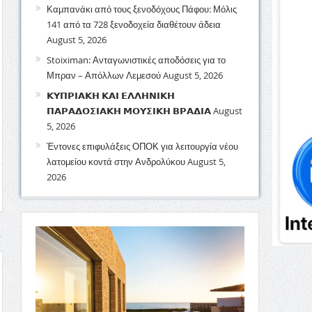
Καμπανάκι από τους ξενοδόχους Πάφου: Μόλις
141 από τα 728 ξενοδοχεία διαθέτουν άδεια
August 5, 2026
Stoiximan: Ανταγωνιστικές αποδόσεις για το
Μπραν – Απόλλων Λεμεσού
August 5, 2026
𝝟𝝪𝝥𝝦𝝞𝝖𝝟𝝜 𝝟𝝖𝝞 𝝚𝝠𝝠𝝜𝝢𝝞𝝟𝝜
𝝥𝝖𝝦𝝖𝝙𝝤𝝨𝝞𝝖𝝟𝝜 𝝡𝝤𝝪𝝨𝝞𝝟𝝜 𝝗𝝦𝝖𝝙𝝞𝝖
August
5, 2026
Έντονες επιφυλάξεις ΟΠΟΚ για λειτουργία νέου
λατομείου κοντά στην Ανδρολύκου
August 5,
2026