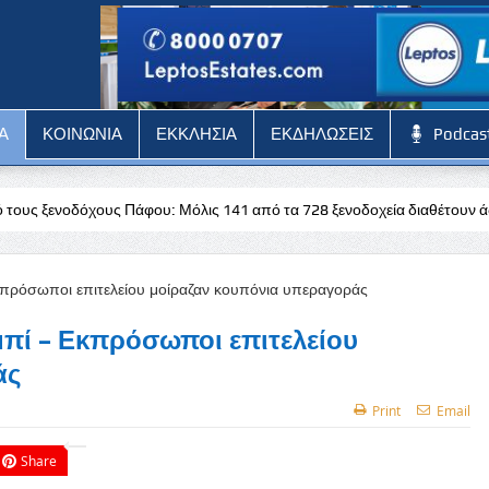
Α
ΚΟΙΝΩΝΙΑ
ΕΚΚΛΗΣΙΑ
ΕΚΔΗΛΩΣΕΙΣ
Podcas
φου: Μόλις 141 από τα 728 ξενοδοχεία διαθέτουν άδεια
Stoiximan:
πί – Εκπρόσωποι επιτελείου
άς
Print
Email
Share