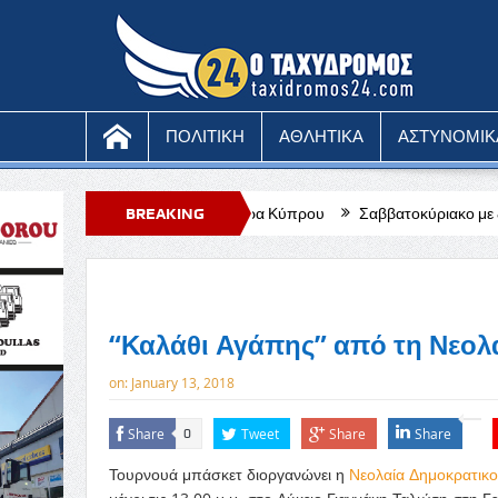
ΠΟΛΙΤΙΚΗ
ΑΘΛΗΤΙΚΑ
ΑΣΤΥΝΟΜΙΚ
μφωνική Ορχήστρα Κύπρου
BREAKING
Σαββατοκύριακο με ζέστη, θα χτυπήσει κό
NEWS
“Καλάθι Αγάπης” από τη Νεο
on:
January 13, 2018
Share
Tweet
Share
Share
0
Τουρνουά μπάσκετ διοργανώνει η
Νεολαία Δημοκρατικ