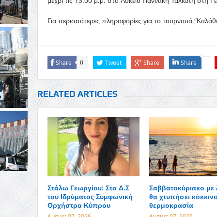
μέχρι τις 13.00 μ.μ. στο Λύκειο Γιαννάκη Ταλιώτη στη 
Για περισσότερες πληροφορίες για το τουρνουά “Καλάθι
Share
Tweet
Share
Share
0
RELATED ARTICLES
Στάλω Γεωργίου: Στο Δ.Σ
Σαββατοκύριακο με 
του Ιδρύματος Συμφωνική
θα χτυπήσει κόκκινο
Ορχήστρα Κύπρου
θερμοκρασία
August 07, 2026
August 07, 2026