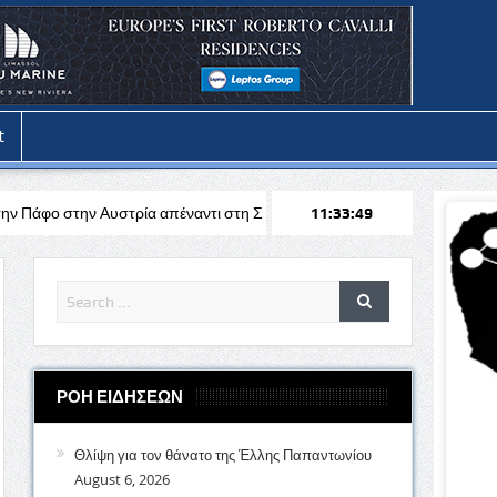
t
στρία απέναντι στη Σάλτσμπουργκ για το Europa League
11:33:51
Stoiximan
ΡΟΗ ΕΙΔΗΣΕΩΝ
Θλίψη για τον θάνατο της Έλλης Παπαντωνίου
August 6, 2026