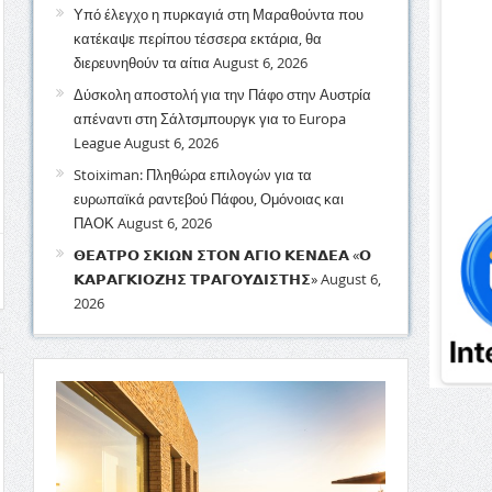
Υπό έλεγχο η πυρκαγιά στη Μαραθούντα που
κατέκαψε περίπου τέσσερα εκτάρια, θα
διερευνηθούν τα αίτια
August 6, 2026
Δύσκολη αποστολή για την Πάφο στην Αυστρία
απέναντι στη Σάλτσμπουργκ για το Europa
League
August 6, 2026
Stoiximan: Πληθώρα επιλογών για τα
ευρωπαϊκά ραντεβού Πάφου, Ομόνοιας και
ΠΑΟΚ
August 6, 2026
𝝝𝝚𝝖𝝩𝝦𝝤 𝝨𝝟𝝞𝝮𝝢 𝝨𝝩𝝤𝝢 𝝖𝝘𝝞𝝤 𝝟𝝚𝝢𝝙𝝚𝝖 «𝝤
𝝟𝝖𝝦𝝖𝝘𝝟𝝞𝝤𝝛𝝜𝝨 𝝩𝝦𝝖𝝘𝝤𝝪𝝙𝝞𝝨𝝩𝝜𝝨»
August 6,
2026