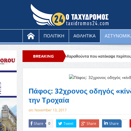
ΠΟΛΙΤΙΚΗ
ΑΘΛΗΤΙΚΑ
ΑΣΤΥΝΟΜΙΚ
χο η πυρκαγιά στη Μαραθούντα που κατέκαψε περίπου τέσσερα εκτάρια, 
BREAKING
NEWS
Πάφος: 32χρονος οδηγός «κίν
την Τροχαία
on:
November 13, 2017
Share
Tweet
Share
Share
0