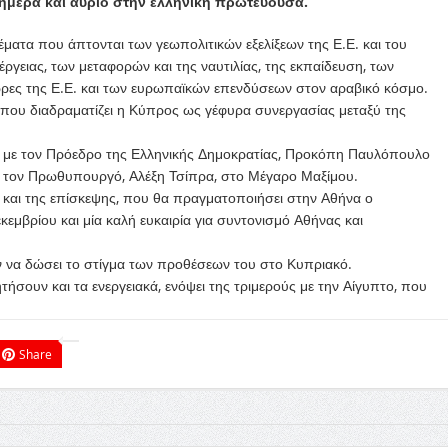
ήμερα και αύριο στην ελληνική πρωτεύουσα.
ματα που άπτονται των γεωπολιτικών εξελίξεων της Ε.Ε. και του
ργειας, των μεταφορών και της ναυτιλίας, της εκπαίδευση, των
ς της Ε.Ε. και των ευρωπαϊκών επενδύσεων στον αραβικό κόσμο.
 που διαδραματίζει η Κύπρος ως γέφυρα συνεργασίας μεταξύ της
η με τον Πρόεδρο της Ελληνικής Δημοκρατίας, Προκόπη Παυλόπουλο
με τον Πρωθυπουργό, Αλέξη Τσίπρα, στο Μέγαρο Μαξίμου.
ει και της επίσκεψης, που θα πραγματοποιήσει στην Αθήνα ο
κεμβρίου και μία καλή ευκαιρία για συντονισμό Αθήνας και
 να δώσει το στίγμα των προθέσεων του στο Κυπριακό.
τήσουν και τα ενεργειακά, ενόψει της τριμερούς με την Αίγυπτο, που
Share