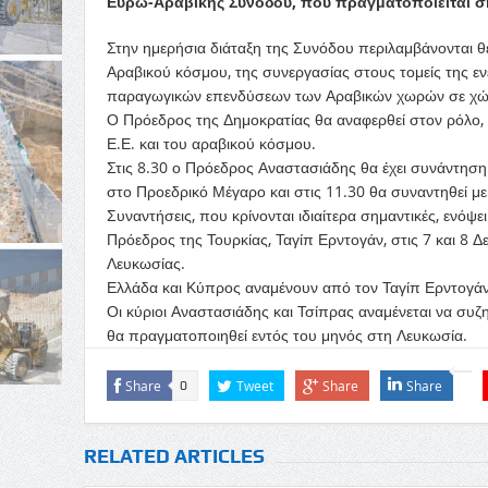
Ευρω-Αραβικής Συνόδου, που πραγματοποιείται σ
Στην ημερήσια διάταξη της Συνόδου περιλαμβάνονται θέ
Αραβικού κόσμου, της συνεργασίας στους τομείς της ενέ
παραγωγικών επενδύσεων των Αραβικών χωρών σε χώρε
Ο Πρόεδρος της Δημοκρατίας θα αναφερθεί στον ρόλο,
Ε.Ε. και του αραβικού κόσμου.
Στις 8.30 ο Πρόεδρος Αναστασιάδης θα έχει συνάντησ
στο Προεδρικό Μέγαρο και στις 11.30 θα συναντηθεί 
Συναντήσεις, που κρίνονται ιδιαίτερα σημαντικές, ενόψ
Πρόεδρος της Τουρκίας, Ταγίπ Ερντογάν, στις 7 και 8 Δε
Λευκωσίας.
Ελλάδα και Κύπρος αναμένουν από τον Ταγίπ Ερντογάν
Οι κύριοι Αναστασιάδης και Τσίπρας αναμένεται να συζη
θα πραγματοποιηθεί εντός του μηνός στη Λευκωσία.
Share
Tweet
Share
Share
0
RELATED ARTICLES