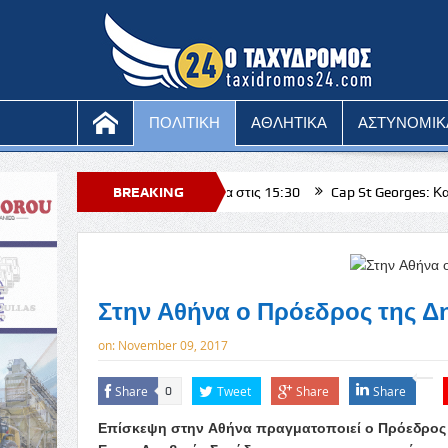
ΠΟΛΙΤΙΚΗ
ΑΘΛΗΤΙΚΑ
ΑΣΤΥΝΟΜΙΚ
λε – Άγιαξ σήμερα στις 15:30
BREAKING
Cap St Georges: Και νέα διάκριση
Κ
 η στήριξη της Επαρχιακής Διοίκησης και της Κυβέρνησης προς τη Νατά 
NEWS
Στην Αθήνα ο Πρόεδρος της Δ
on:
November 09, 2017
Share
Tweet
Share
Share
0
Επίσκεψη στην Αθήνα πραγματοποιεί ο Πρόεδρος τ