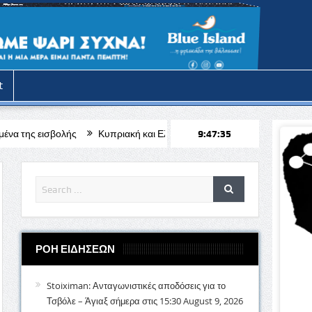
t
Κυπριακή και Ελληνική παραδοσιακή μουσική βραδιά
9:47:37
Θ. Φιλιππί
ΡΟΗ ΕΙΔΗΣΕΩΝ
Stoiximan: Ανταγωνιστικές αποδόσεις για το
Τσβόλε – Άγιαξ σήμερα στις 15:30
August 9, 2026