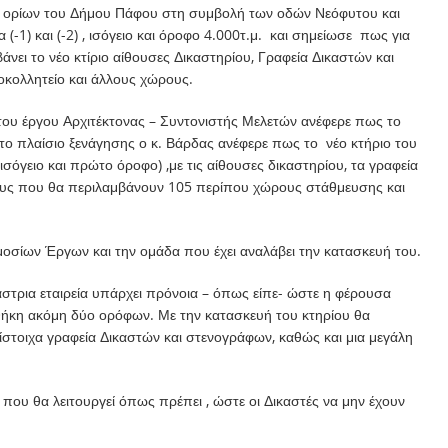
κών ορίων του Δήμου Πάφου στη συμβολή των οδών Νεόφυτου και
 (-1) και (-2) , ισόγειο και όροφο 4.000τ.μ. και σημείωσε πως για
ει το νέο κτίριο αίθουσες Δικαστηρίου, Γραφεία Δικαστών και
οκολλητείο και άλλους χώρους.
του έργου Αρχιτέκτονας – Συντονιστής Μελετών ανέφερε πως το
το πλαίσιο ξενάγησης ο κ. Βάρδας ανέφερε πως το νέο κτήριο του
σόγειο και πρώτο όροφο) ,με τις αίθουσες δικαστηρίου, τα γραφεία
ους που θα περιλαμβάνουν 105 περίπου χώρους στάθμευσης και
μοσίων Έργων και την ομάδα που έχει αναλάβει την κατασκευή του.
στρια εταιρεία υπάρχει πρόνοια – όπως είπε- ώστε η φέρουσα
σθήκη ακόμη δύο ορόφων. Με την κατασκευή του κτηρίου θα
ίστοιχα γραφεία Δικαστών και στενογράφων, καθώς και μια μεγάλη
 που θα λειτουργεί όπως πρέπει , ώστε οι Δικαστές να μην έχουν