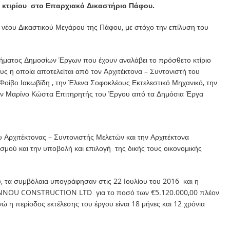
 κτιρίου στο Επαρχιακό Δικαστήριο Πάφου.
 νέου Δικαστικού Μεγάρου της Πάφου, με στόχο την επίλυση του
ήματος Δημοσίων Έργων που έχουν αναλάβει το πρόσθετο κτίριο
ς η οποία αποτελείται από τον Αρχιτέκτονα – Συντονιστή του
ίβο Ιακωβίδη , την Έλενα Σοφοκλέους Εκτελεστικό Μηχανικό, την
τον Μαρίνο Κώστα Επιτηρητής του Έργου από τα Δημόσια Έργα
Αρχιτέκτονας – Συντονιστής Μελετών και την Αρχιτέκτονα
μού και την υποβολή και επιλογή της δικής τους οικονομικής
, τα συμβόλαια υπογράφησαν στις 22 Ιουλίου του 2016 και η
IOANNOU CONSTRUCTION LTD για το ποσό των €5.120.000,00 πλέον
 η περίοδος εκτέλεσης του έργου είναι 18 μήνες και 12 χρόνια