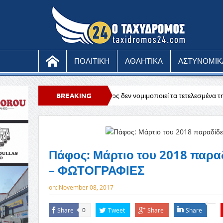
ΠΟΛΙΤΙΚΗ
ΑΘΛΗΤΙΚΑ
ΑΣΤΥΝΟΜΙΚ
μπιώτης: Ο χρόνος δεν νομιμοποιεί τα τετελεσμένα της εισβολής
BREAKING
Κυπ
τείχαν στις εκδηλώσεις στα Κόκκινα
NEWS
Πάφος: Μάρτιο του 2018 παραδ
– ΦΩΤΟΓΡΑΦΙΕΣ
on:
November 08, 2017
Share
Tweet
Share
Share
0