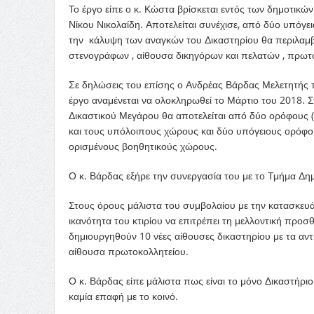
Το έργο είπε ο κ. Κώστα βρίσκεται εντός των δημοτι
Νίκου Νικολαίδη. Αποτελείται συνέχισε, από δύο υπόγεια
την κάλυψη των αναγκών του Δικαστηρίου θα περιλαμβάν
στενογράφων , αίθουσα δικηγόρων και πελατών , πρωτ
Σε δηλώσεις του επίσης ο Ανδρέας Βάρδας Μελετητής 
έργο αναμένεται να ολοκληρωθεί το Μάρτιο του 2018. Σ
Δικαστικού Μεγάρου θα αποτελείται από δύο ορόφους (ι
και τους υπόλοιπους χώρους και δύο υπόγειους ορόφ
ορισμένους βοηθητικούς χώρους.
Ο κ. Βάρδας εξήρε την συνεργασία του με το Τμήμα Δη
Στους όρους μάλιστα του συμβολαίου με την κατασκευά
ικανότητα του κτιρίου να επιτρέπει τη μελλοντική προ
δημιουργηθούν 10 νέες αίθουσες δικαστηρίου με τα αντ
αίθουσα πρωτοκολλητείου.
Ο κ. Βάρδας είπε μάλιστα πως είναι το μόνο Δικαστήριο
καμία επαφή με το κοινό.