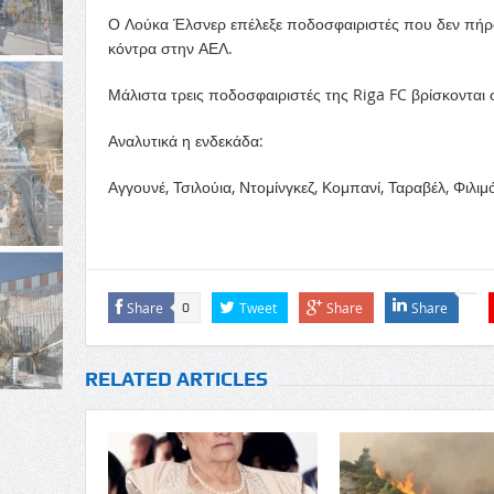
Ο Λούκα Έλσνερ επέλεξε ποδοσφαιριστές που δεν πήρα
κόντρα στην ΑΕΛ.
Μάλιστα τρεις ποδοσφαιριστές της Riga FC βρίσκονται 
Αναλυτικά η ενδεκάδα:
Αγγουνέ, Τσιλούια, Ντομίνγκεζ, Κομπανί, Ταραβέλ, Φιλι
Share
Tweet
Share
Share
0
RELATED ARTICLES