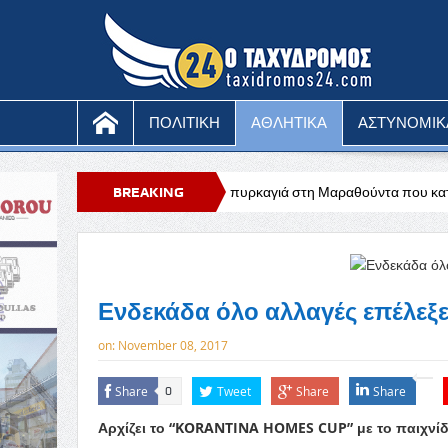
ΠΟΛΙΤΙΚΗ
ΑΘΛΗΤΙΚΑ
ΑΣΤΥΝΟΜΙΚ
Υπό έλεγχο η πυρκαγιά στη Μαραθούντα που κατέκαψε περίπου τέσσε
BREAKING
NEWS
Ενδεκάδα όλο αλλαγές επέλεξε
on:
November 08, 2017
Share
Tweet
Share
Share
0
Αρχίζει το “KORANTINA HOMES CUP” με το παιχνίδ