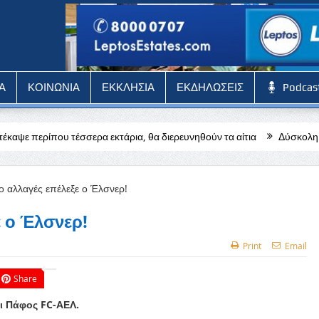
Α
ΚΟΙΝΩΝΙΑ
ΕΚΚΛΗΣΙΑ
ΕΚΔΗΛΩΣΕΙΣ
Podcas
ρα εκτάρια, θα διερευνηθούν τα αίτια
Δύσκολη αποστολή για την Π
 ο Έλσνερ!
Print
Email
Share
ι Πάφος FC-ΑΕΛ.