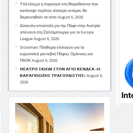
Υπό έλεγχο η πυρκαγιά στη Μαραθούντα που
κατέκαψε περίπου τέσσερα εκτάρια, θα
διερευνηθούν τα αίτια
August 6, 2026
Δύσκολη αποστολή για την Πάφο στην Αυστρία
απέναντι στη Σάλτσμπουργκ για το Europa
League
August 6, 2026
Stoiximan: Πληθώρα επιλογών για τα
ευρωπαϊκά ραντεβού Πάφου, Ομόνοιας και
ΠΑΟΚ
August 6, 2026
𝝝𝝚𝝖𝝩𝝦𝝤 𝝨𝝟𝝞𝝮𝝢 𝝨𝝩𝝤𝝢 𝝖𝝘𝝞𝝤 𝝟𝝚𝝢𝝙𝝚𝝖 «𝝤
𝝟𝝖𝝦𝝖𝝘𝝟𝝞𝝤𝝛𝝜𝝨 𝝩𝝦𝝖𝝘𝝤𝝪𝝙𝝞𝝨𝝩𝝜𝝨»
August 6,
2026