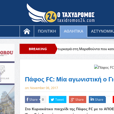
ΠΟΛΙΤΙΚΗ
ΑΘΛΗΤΙΚΑ
ΑΣΤΥΝΟΜΙΚ
Υπό έλεγχο η πυρκαγιά στη Μαραθούντα που κατέκαψε περίπου τέσσε
BREAKING
NEWS
Πάφος FC: Μία αγωνιστική ο Γ
on:
November 06, 2017
Share
Tweet
Share
Share
0
Στο Κυριακάτικο παιχνίδι της Πάφος FC με το ΑΠΟ