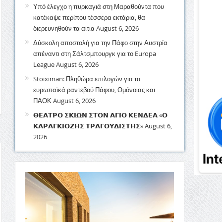
Υπό έλεγχο η πυρκαγιά στη Μαραθούντα που
κατέκαψε περίπου τέσσερα εκτάρια, θα
διερευνηθούν τα αίτια
August 6, 2026
Δύσκολη αποστολή για την Πάφο στην Αυστρία
απέναντι στη Σάλτσμπουργκ για το Europa
League
August 6, 2026
Stoiximan: Πληθώρα επιλογών για τα
ευρωπαϊκά ραντεβού Πάφου, Ομόνοιας και
ΠΑΟΚ
August 6, 2026
𝝝𝝚𝝖𝝩𝝦𝝤 𝝨𝝟𝝞𝝮𝝢 𝝨𝝩𝝤𝝢 𝝖𝝘𝝞𝝤 𝝟𝝚𝝢𝝙𝝚𝝖 «𝝤
𝝟𝝖𝝦𝝖𝝘𝝟𝝞𝝤𝝛𝝜𝝨 𝝩𝝦𝝖𝝘𝝤𝝪𝝙𝝞𝝨𝝩𝝜𝝨»
August 6,
2026