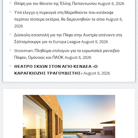
Θλίψη για τον θάνατο της Έλλης Παπαντωνίου
August 6, 2026
Υπό έλεγχο η πυρκαγιά στη Μαραθούντα που κατέκαψε
περίπου τέσσερα εκτάρια, θα διερευνηθούν τα αίτια
August 6,
2026
Δύσκολη αποστολή για την Πάφο στην Αυστρία απέναντι στη
Σάλτσμπουργκ για το Europa League
August 6, 2026
Stoiximan: Πληθώρα επιλογών για τα ευρωπαϊκά ραντεβού
Πάφου, Ομόνοιας και ΠΑΟΚ
August 6, 2026
𝝝𝝚𝝖𝝩𝝦𝝤 𝝨𝝟𝝞𝝮𝝢 𝝨𝝩𝝤𝝢 𝝖𝝘𝝞𝝤 𝝟𝝚𝝢𝝙𝝚𝝖 «𝝤
𝝟𝝖𝝦𝝖𝝘𝝟𝝞𝝤𝝛𝝜𝝨 𝝩𝝦𝝖𝝘𝝤𝝪𝝙𝝞𝝨𝝩𝝜𝝨»
August 6, 2026