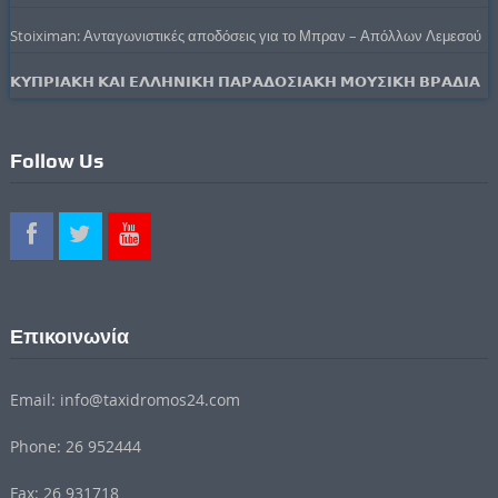
Stoiximan: Ανταγωνιστικές αποδόσεις για το Μπραν – Απόλλων Λεμεσού
𝝟𝝪𝝥𝝦𝝞𝝖𝝟𝝜 𝝟𝝖𝝞 𝝚𝝠𝝠𝝜𝝢𝝞𝝟𝝜 𝝥𝝖𝝦𝝖𝝙𝝤𝝨𝝞𝝖𝝟𝝜 𝝡𝝤𝝪𝝨𝝞𝝟𝝜 𝝗𝝦𝝖𝝙𝝞𝝖
Follow Us
Επικοινωνία
Email: info@taxidromos24.com
Phone: 26 952444
Fax: 26 931718