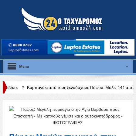
Menu
μπανάκι από τους ξενοδόχους Πάφου: Μόλις 141 από τα 728 ξενοδοχεία 