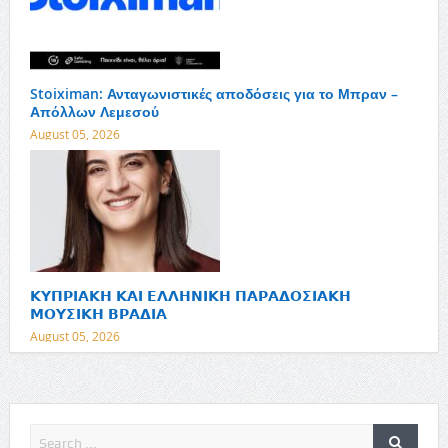
Stoiximan: Ανταγωνιστικές αποδόσεις για το Μπραν –
Απόλλων Λεμεσού
August 05, 2026
𝝟𝝪𝝥𝝦𝝞𝝖𝝟𝝜 𝝟𝝖𝝞 𝝚𝝠𝝠𝝜𝝢𝝞𝝟𝝜 𝝥𝝖𝝦𝝖𝝙𝝤𝝨𝝞𝝖𝝟𝝜
𝝡𝝤𝝪𝝨𝝞𝝟𝝜 𝝗𝝦𝝖𝝙𝝞𝝖
August 05, 2026