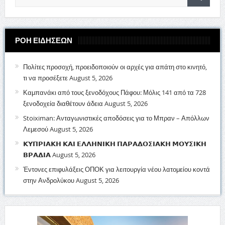
ΡΟΗ ΕΙΔΗΣΕΩΝ
Πολίτες προσοχή, προειδοποιούν οι αρχές για απάτη στο κινητό,
τι να προσέξετε
August 5, 2026
Καμπανάκι από τους ξενοδόχους Πάφου: Μόλις 141 από τα 728
ξενοδοχεία διαθέτουν άδεια
August 5, 2026
Stoiximan: Ανταγωνιστικές αποδόσεις για το Μπραν – Απόλλων
Λεμεσού
August 5, 2026
𝝟𝝪𝝥𝝦𝝞𝝖𝝟𝝜 𝝟𝝖𝝞 𝝚𝝠𝝠𝝜𝝢𝝞𝝟𝝜 𝝥𝝖𝝦𝝖𝝙𝝤𝝨𝝞𝝖𝝟𝝜 𝝡𝝤𝝪𝝨𝝞𝝟𝝜
𝝗𝝦𝝖𝝙𝝞𝝖
August 5, 2026
Έντονες επιφυλάξεις ΟΠΟΚ για λειτουργία νέου λατομείου κοντά
στην Ανδρολύκου
August 5, 2026