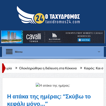
Menu
οκληρώθηκε η διέλευση στα Κόκκινα
Καιρός: Και σήμερα στου 40 β
μου Μυλωνά»
Η ατάκα της ημέρας: “Σκύβω το
κεφάλι μόνο…”