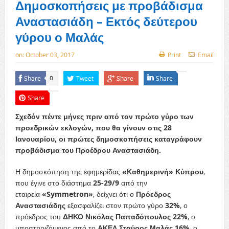
Δημοσκοπήσεις με προβάδισμα
Αναστασιάδη – Εκτός δεύτερου
γύρου ο Μαλάς
on:
October 03, 2017
Print
Email
Share
Tweet
Share
Share
0
Share
Σχεδόν πέντε μήνες πριν από τον πρώτο γύρο των
προεδρικών εκλογών, που θα γίνουν στις 28
Ιανουαρίου, οι πρώτες δημοσκοπήσεις καταγράφουν
προβάδισμα του Προέδρου Αναστασιάδη.
Η δημοσκόπηση της εφημερίδας
«Καθημερινή» Κύπρου
,
που έγινε στο διάστημα
25-29/9
από την
εταιρεία
«Symmetron»
, δείχνει ότι ο
Πρόεδρος
Αναστασιάδης
εξασφαλίζει στον πρώτο γύρο
32%
, ο
πρόεδρος του
ΔΗΚΟ Νικόλας Παπαδόπουλος 22%
, ο
υποστηριζόμενος από το
ΑΚΕΛ Σταύρος Μαλάς 16%
, ο