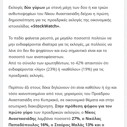
Εκλογές
δύο γύρων
με στενή μάχη των δύο ή και τριών
ανθυποψηφίων του Νίκου Αναστασιάδη δείχνει η πρώτη
δημοσκόπηση για τις προεδρικές εκλογές της οικονομικής
ιστοσελίδας
«StockWatch».
Το πεδίο φαίνεται ρευστό, με μεγάλο ποσοστό πολιτών να
μην ενδιαφέρονται ιδιαίτερα για τις εκλογές, με πολλούς να
λένε ότι δεν θα ψηφίσουν και ενώ σημαντικό είναι και το
ποσοστό των αναποφάσιστων.
Από το σύνολο των ερωτηθέντων, το 42% απαντούν ότι
ενδιαφέρονται «λίγο» (23%) ή «καθόλου» (19%) για τις
προεδρικές εκλογές.
Περίπου έξι στους δέκα δηλώνουν ότι είναι καθόλου ή όχι και
τόσο ικανοποιημένοι από τους χειρισμούς του Προέδρου
Αναστασιάδη στο Κυπριακό, σε οικονομικά θέματα και στην
εσωτερική διακυβέρνηση.
Στην πρόθεση ψήφου για τον
πρώτο γύρο
των προεδρικών εκλογών, ο
Νίκος
Αναστασιάδης
λαμβάνει ποσοστό
27%
,
ο Νικόλας
Παπαδόπουλος 16%, ο Σταύρος Μαλάς 13% και ο