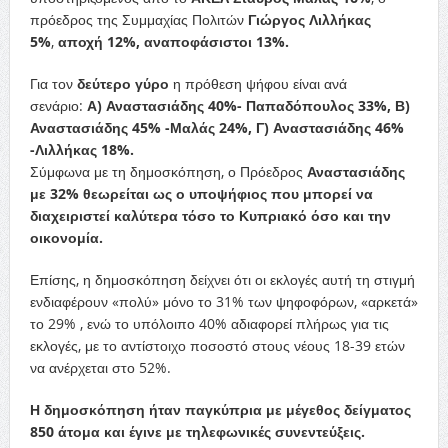
πρόεδρος της Συμμαχίας Πολιτών
Γιώργος Λιλλήκας
5%
,
αποχή 12%, αναποφάσιστοι 13%.
Για τον
δεύτερο γύρο
η πρόθεση ψήφου είναι ανά
σενάριο:
Α) Αναστασιάδης 40%- Παπαδόπουλος 33%, Β)
Αναστασιάδης 45% -Μαλάς 24%, Γ) Αναστασιάδης 46%
-Λιλλήκας 18%.
Σύμφωνα με τη δημοσκόπηση, ο Πρόεδρος
Αναστασιάδης
με 32% θεωρείται ως ο υποψήφιος που μπορεί να
διαχειριστεί καλύτερα τόσο το Κυπριακό όσο και την
οικονομία.
Επίσης, η δημοσκόπηση δείχνει ότι οι εκλογές αυτή τη στιγμή
ενδιαφέρουν «πολύ» μόνο το 31% των ψηφοφόρων, «αρκετά»
το 29% , ενώ το υπόλοιπο 40% αδιαφορεί πλήρως για τις
εκλογές, με το αντίστοιχο ποσοστό στους νέους 18-39 ετών
να ανέρχεται στο 52%.
Η δημοσκόπηση ήταν παγκύπρια με μέγεθος δείγματος
850 άτομα και έγινε με τηλεφωνικές συνεντεύξεις.