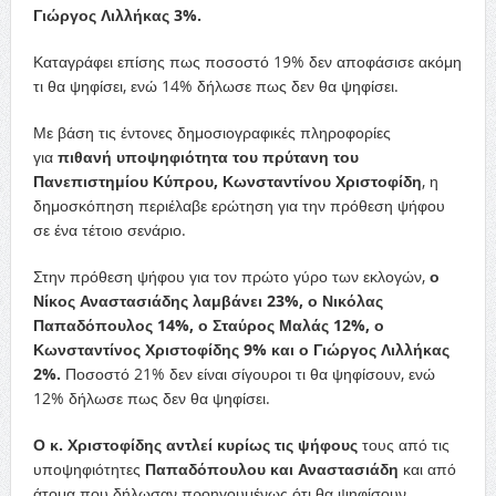
Γιώργος Λιλλήκας 3%.
Καταγράφει επίσης πως ποσοστό 19% δεν αποφάσισε ακόμη
τι θα ψηφίσει, ενώ 14% δήλωσε πως δεν θα ψηφίσει.
Με βάση τις έντονες δημοσιογραφικές πληροφορίες
για
πιθανή υποψηφιότητα του πρύτανη του
Πανεπιστημίου Κύπρου, Κωνσταντίνου Χριστοφίδη
, η
δημοσκόπηση περιέλαβε ερώτηση για την πρόθεση ψήφου
σε ένα τέτοιο σενάριο.
Στην πρόθεση ψήφου για τον πρώτο γύρο των εκλογών,
ο
Νίκος Αναστασιάδης λαμβάνει 23%, ο Νικόλας
Παπαδόπουλος 14%, ο Σταύρος Μαλάς 12%, ο
Κωνσταντίνος Χριστοφίδης 9% και ο Γιώργος Λιλλήκας
2%.
Ποσοστό 21% δεν είναι σίγουροι τι θα ψηφίσουν, ενώ
12% δήλωσε πως δεν θα ψηφίσει.
Ο κ. Χριστοφίδης αντλεί κυρίως τις ψήφους
τους από τις
υποψηφιότητες
Παπαδόπουλου και Αναστασιάδη
και από
άτομα που δήλωσαν προηγουμένως ότι θα ψηφίσουν